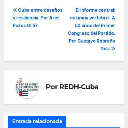
Navegación
Cuba entre desafíos
El informe central:
y resiliencia. Por Ariel
columna vertebral. A
de
Pazos Ortiz
50 años del Primer
entradas
Congreso del Partido.
Por Gustavo Robreño
Dolz
Por
REDH-Cuba
Entrada relacionada