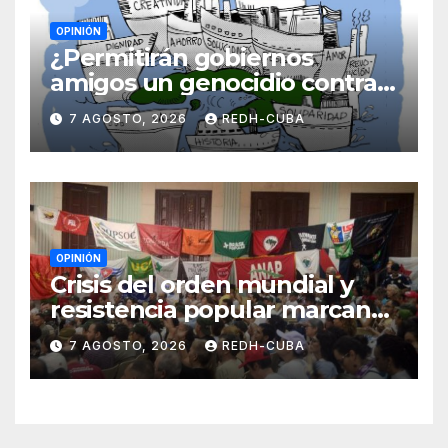
OPINIÓN
¿Permitirán gobiernos
amigos un genocidio contra
Cuba? Por Hedelberto López
7 AGOSTO, 2026
REDH-CUBA
Blanch
OPINIÓN
Crisis del orden mundial y
resistencia popular marcan
el inicio de la IV Asamblea
7 AGOSTO, 2026
REDH-CUBA
Continental de ALBA
Movimientos en Cuba