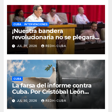
CUBA
INTERVENCIONES
¡Nuestra bandera
revolucionaria no se plegará
jamás! Por Bruno Rodríguez
JUL 30, 2026
REDH-CUBA
Parrilla
CUBA
La farsa del informe contra
Cuba. Por Cristóbal León
Campos
JUL 30, 2026
REDH-CUBA