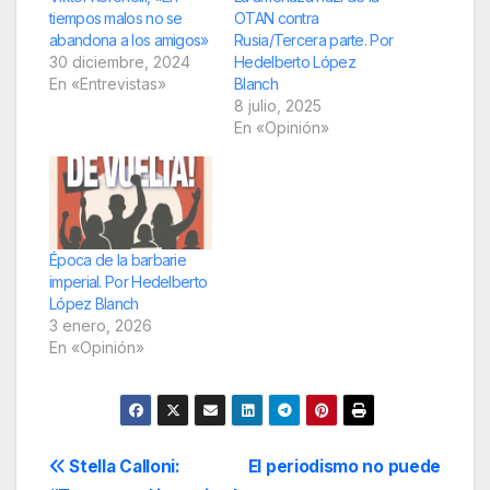
tiempos malos no se
OTAN contra
abandona a los amigos»
Rusia/Tercera parte. Por
30 diciembre, 2024
Hedelberto López
En «Entrevistas»
Blanch
8 julio, 2025
En «Opinión»
Época de la barbarie
imperial. Por Hedelberto
López Blanch
3 enero, 2026
En «Opinión»
Navegación
Stella Calloni:
El periodismo no puede