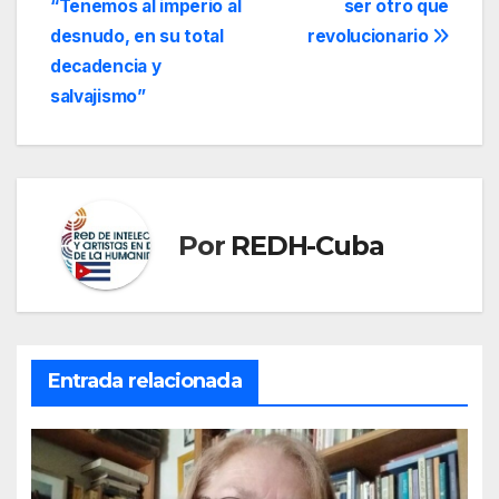
“Tenemos al imperio al
ser otro que
de
desnudo, en su total
revolucionario
entradas
decadencia y
salvajismo”
Por
REDH-Cuba
Entrada relacionada