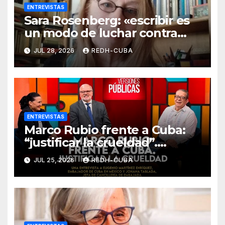
ENTREVISTAS
Sara Rosenberg: «escribir es
un modo de luchar contra
todo intento de
JUL 28, 2026
REDH-CUBA
deshumanización»
ENTREVISTAS
Marco Rubio frente a Cuba:
“justificar la crueldad”.
Entrevista de Jenaro Villamil
JUL 25, 2026
REDH-CUBA
a Eugenio Martínez y Johana
Tablada