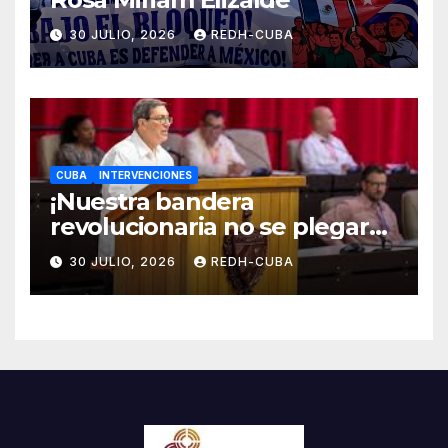
30 JULIO, 2026
REDH-CUBA
CUBA
INTERVENCIONES
¡Nuestra bandera
revolucionaria no se plegará
jamás! Por Bruno Rodríguez
30 JULIO, 2026
REDH-CUBA
Parrilla