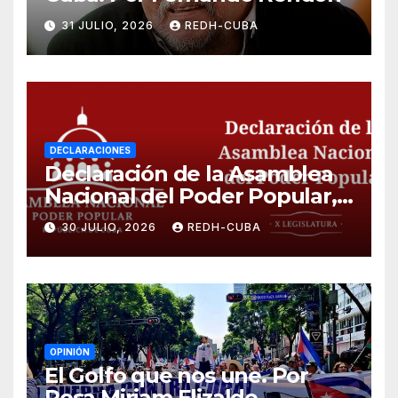
31 JULIO, 2026
REDH-CUBA
DECLARACIONES
Declaración de la Asamblea
Nacional del Poder Popular,
¡Cesen el cerco energético y
30 JULIO, 2026
REDH-CUBA
el castigo colectivo al pueblo
cubano!
OPINIÓN
El Golfo que nos une. Por
Rosa Miriam Elizalde