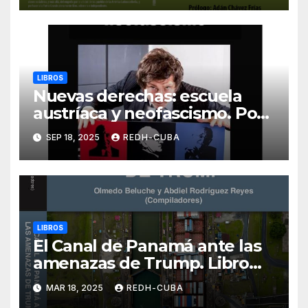
LIBROS
Nuevas derechas: escuela
austríaca y neofascismo. Por
Néstor Kohan. (Libro en PDF)
SEP 18, 2025
REDH-CUBA
LIBROS
El Canal de Panamá ante las
amenazas de Trump. Libro
publicado por (CIFHU) de la
MAR 18, 2025
REDH-CUBA
Universidad de Panamá.