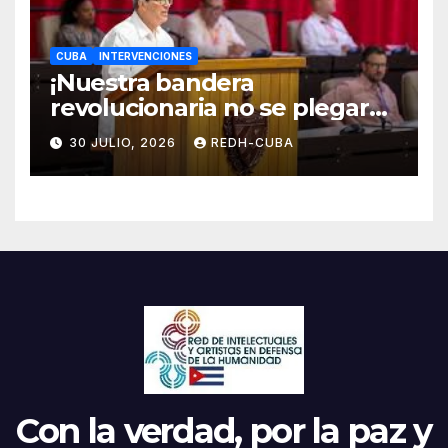
CUBA
INTERVENCIONES
¡Nuestra bandera
revolucionaria no se plegará
jamás! Por Bruno Rodríguez
30 JULIO, 2026
REDH-CUBA
Parrilla
Con la verdad, por la paz y