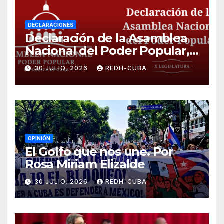
DECLARACIONES
Declaración de la Asamblea
Nacional del Poder Popular,
¡Cesen el cerco energético y
30 JULIO, 2026
REDH-CUBA
el castigo colectivo al pueblo
cubano!
OPINIÓN
El Golfo que nos une. Por
Rosa Miriam Elizalde
30 JULIO, 2026
REDH-CUBA