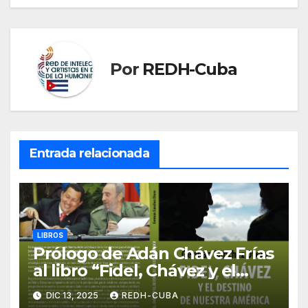
Por
REDH-Cuba
Entrada relacionada
LIBROS
Prólogo de Adán Chávez Frías
al libro “Fidel, Chávez y el
destino de Nuestra América”
DIC 13, 2025
REDH-CUBA
de Germán Sánchez Otero