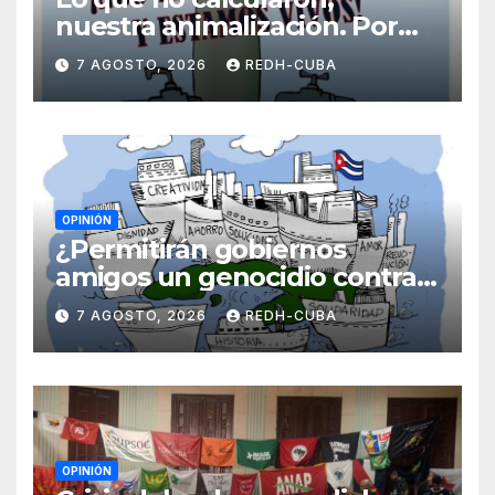
nuestra animalización. Por
Laidi Fernández de Juan
7 AGOSTO, 2026
REDH-CUBA
OPINIÓN
¿Permitirán gobiernos
amigos un genocidio contra
Cuba? Por Hedelberto López
7 AGOSTO, 2026
REDH-CUBA
Blanch
OPINIÓN