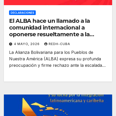
DECLARACIONES
El ALBA hace un llamado a la
comunidad internacional a
oponerse resueltamente a la
amenaza o uso de la fuerza contra
4 MAYO, 2026
REDH-CUBA
la República de Cuba
La Alianza Bolivariana para los Pueblos de
Nuestra América (ALBA) expresa su profunda
preocupación y firme rechazo ante la escalada…