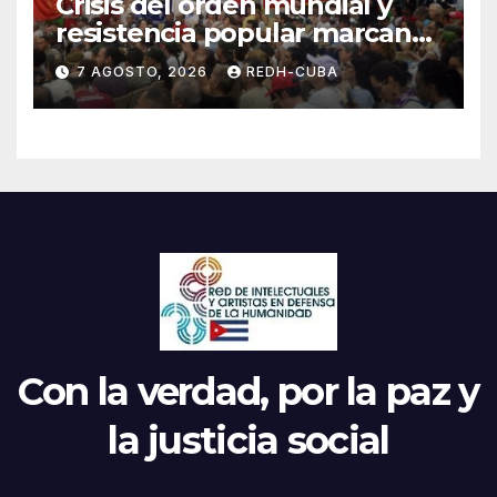
Crisis del orden mundial y
resistencia popular marcan
el inicio de la IV Asamblea
7 AGOSTO, 2026
REDH-CUBA
Continental de ALBA
Movimientos en Cuba
Con la verdad, por la paz y
la justicia social