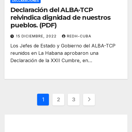
DECLARACIONES
Declaración del ALBA-TCP
reivindica dignidad de nuestros
pueblos. (PDF)
15 DICIEMBRE, 2022
REDH-CUBA
Los Jefes de Estado y Gobierno del ALBA-TCP
reunidos en La Habana aprobaron una
Declaración de la XXII Cumbre, en…
Paginación
1
2
3
de
entradas