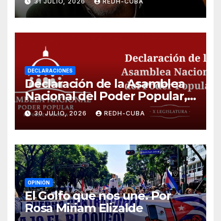
31 JULIO, 2026
REDH-CUBA
DECLARACIONES
Declaración de la Asamblea
Nacional del Poder Popular,
¡Cesen el cerco energético y
30 JULIO, 2026
REDH-CUBA
el castigo colectivo al pueblo
cubano!
OPINIÓN
El Golfo que nos une. Por
Rosa Miriam Elizalde