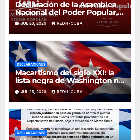
Declaración de la Asamblea
Nacional del Poder Popular,
¡Cesen el cerco energético y
JUL 30, 2026
REDH-CUBA
el castigo colectivo al pueblo
cubano!
DECLARACIONES
Macartismo del siglo XXI: la
lista negra de Washington no
silenciará el periodismo
JUL 25, 2026
REDH-CUBA
crítico ni detendrá la
solidaridad
DECLARACIONES