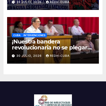
30 JULIO, 2026
REDH-CUBA
CUBA
INTERVENCIONES
¡Nuestra bandera
revolucionaria no se plegará
jamás! Por Bruno Rodríguez
30 JULIO, 2026
REDH-CUBA
Parrilla