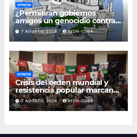
OPINIÓN
¿Permitirán gobiernos
amigos un genocidio contra
Cuba? Por Hedelberto López
7 AGOSTO, 2026
REDH-CUBA
Blanch
OPINIÓN
Crisis del orden mundial y
resistencia popular marcan
el inicio de la IV Asamblea
7 AGOSTO, 2026
REDH-CUBA
Continental de ALBA
Movimientos en Cuba