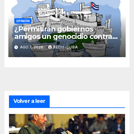
OPINIÓN
¿Permitirán gobiernos
amigos un genocidio contra
Cuba? Por Hedelberto López
AGO 7, 2026
REDH-CUBA
Blanch
Volver a leer