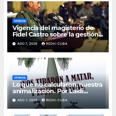
OPINIÓN
Vigencia del magisterio de
Fidel Castro sobre la gestión
del liderazgo revolucionario.
AGO 7, 2026
REDH-CUBA
Por Jorge Luís Guach Estévez
OPINIÓN
Lo que no calcularon, nuestra
animalización. Por Laidi
Fernández de Juan
AGO 7, 2026
REDH-CUBA