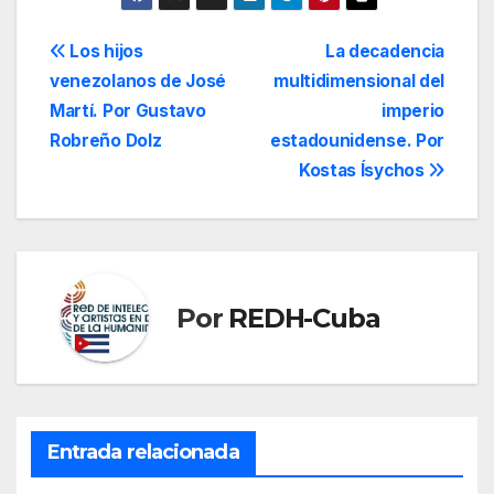
Navegación
Los hijos
La decadencia
venezolanos de José
multidimensional del
de
Martí. Por Gustavo
imperio
entradas
Robreño Dolz
estadounidense. Por
Kostas Ísychos
Por
REDH-Cuba
Entrada relacionada