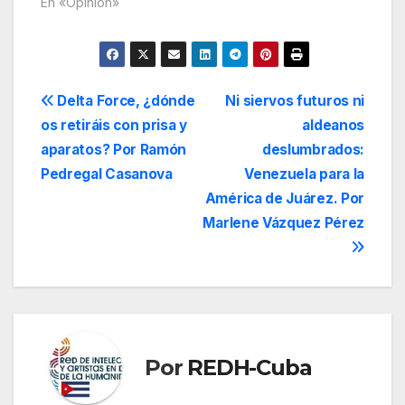
En «Opinión»
Navegación
Delta Force, ¿dónde
Ni siervos futuros ni
os retiráis con prisa y
aldeanos
de
aparatos? Por Ramón
deslumbrados:
entradas
Pedregal Casanova
Venezuela para la
América de Juárez. Por
Marlene Vázquez Pérez
Por
REDH-Cuba