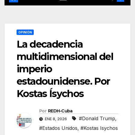
OPINIÓN
La decadencia
multidimensional del
imperio
estadounidense. Por
Kostas Ísychos
Por
REDH-Cuba
#Donald Trump
,
ENE 8, 2026
#Estados Unidos
,
#Kostas Isychos