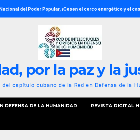
el Poder Popular, ¡Cesen el cerco energético y el castigo cole
d, por la paz y la ju
b del capítulo cubano de la Red en Defensa de la 
EN DEFENSA DE LA HUMANIDAD
REVISTA DIGITAL 