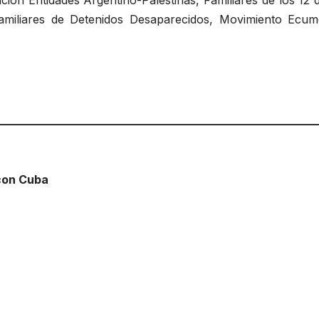
ción Entidades Argentino-Palestinas, Familiares de los 1
amiliares de Detenidos Desaparecidos, Movimiento Ecu
________________________________________________________
 con Cuba