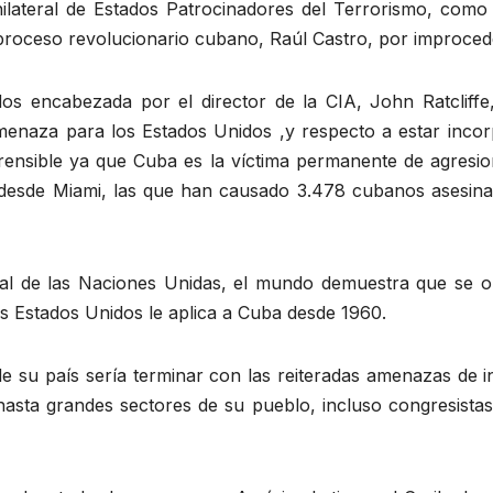
 unilateral de Estados Patrocinadores del Terrorismo, como
el proceso revolucionario cubano, Raúl Castro, por improcede
idos encabezada por el director de la CIA, John Ratcli
naza para los Estados Unidos ,y respecto a estar incorp
rensible ya que Cuba es la víctima permanente de agresion
al desde Miami, las que han causado 3.478 cubanos asesin
 de las Naciones Unidas, el mundo demuestra que se opone
os Estados Unidos le aplica a Cuba desde 1960.
su país sería terminar con las reiteradas amenazas de i
asta grandes sectores de su pueblo, incluso congresistas