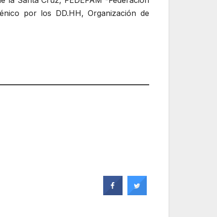
2 de la Santa Cruz, FEDEFAM -Federación
ménico por los DD.HH, Organización de
_______________________________________