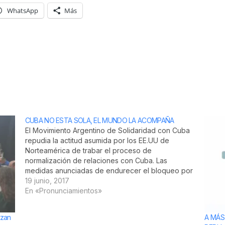
WhatsApp
Más
CUBA NO ESTA SOLA, EL MUNDO LA ACOMPAÑA
El Movimiento Argentino de Solidaridad con Cuba
repudia la actitud asumida por los EE.UU de
Norteamérica de trabar el proceso de
normalización de relaciones con Cuba. Las
medidas anunciadas de endurecer el bloqueo por
su presidente Donald Trump en Miami, rodeado
19 junio, 2017
de terroristas, ex miembros de la brigada
En «Pronunciamientos»
entrenada por…
nzan
A MÁS