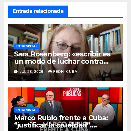
Entrada relacionada
ENTREVISTAS
Sara Rosenberg: «escribir es
un modo de luchar contra
todo intento de
JUL 28, 2026
REDH-CUBA
deshumanización»
ENTREVISTAS
Marco Rubio frente a Cuba:
“justificar la crueldad”.