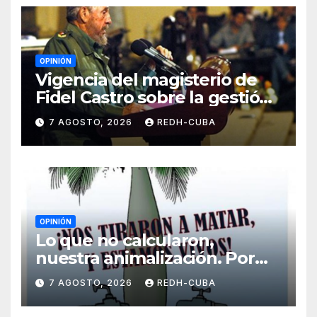
OPINIÓN
Vigencia del magisterio de
Fidel Castro sobre la gestión
del liderazgo revolucionario.
7 AGOSTO, 2026
REDH-CUBA
Por Jorge Luís Guach Estévez
OPINIÓN
Lo que no calcularon,
nuestra animalización. Por
Laidi Fernández de Juan
7 AGOSTO, 2026
REDH-CUBA