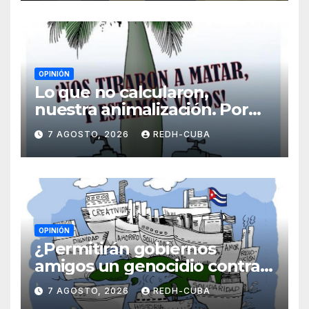
OPINIÓN
Lo que no calcularon,
nuestra animalización. Por
Laidi Fernández de Juan
7 AGOSTO, 2026
REDH-CUBA
OPINIÓN
¿Permitirán gobiernos
amigos un genocidio contra
Cuba? Por Hedelberto López
7 AGOSTO, 2026
REDH-CUBA
Blanch