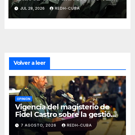
de su natalicio. ( Video)
JUL 28, 2026
REDH-CUBA
Volver a leer
OPINIÓN
Vigencia del magisterio de
Fidel Castro sobre la gestión
del liderazgo revolucionario.
7 AGOSTO, 2026
REDH-CUBA
Por Jorge Luís Guach Estévez