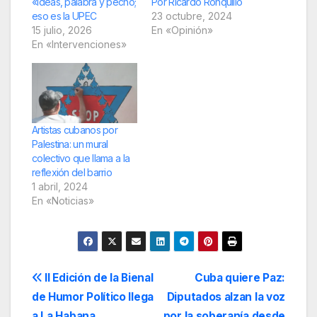
«Ideas, palabra y pecho;
Por Ricardo Ronquillo
eso es la UPEC
23 octubre, 2024
15 julio, 2026
En «Opinión»
En «Intervenciones»
Artistas cubanos por
Palestina: un mural
colectivo que llama a la
reflexión del barrio
1 abril, 2024
En «Noticias»
Navegación
II Edición de la Bienal
Cuba quiere Paz:
de Humor Político llega
Diputados alzan la voz
de
a La Habana
por la soberanía desde