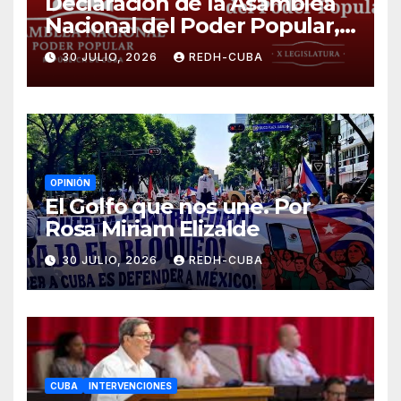
Declaración de la Asamblea
Nacional del Poder Popular,
¡Cesen el cerco energético y
30 JULIO, 2026
REDH-CUBA
el castigo colectivo al pueblo
cubano!
OPINIÓN
El Golfo que nos une. Por
Rosa Miriam Elizalde
30 JULIO, 2026
REDH-CUBA
CUBA
INTERVENCIONES