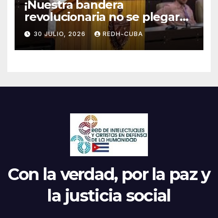
¡Nuestra bandera
revolucionaria no se plegará
jamás! Por Bruno Rodríguez
30 JULIO, 2026
REDH-CUBA
Parrilla
Con la verdad, por la paz y
la justicia social