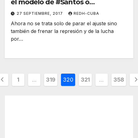
el modelo de #Santos o
#PeñaNieto"
27 SEPTIEMBRE, 2017
REDH-CUBA
Ahora no se trata solo de parar el ajuste sino
también de frenar la represión y de la lucha
por…
aginación
1
…
319
320
321
…
358
e
ntradas