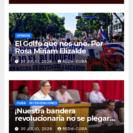
cubano!
OPINIÓN
El Golfo que nos une. Por
Rosa Miriam Elizalde
30 JULIO, 2026
REDH-CUBA
CUBA
INTERVENCIONES
¡Nuestra bandera
revolucionaria no se plegará
jamás! Por Bruno Rodríguez
30 JULIO, 2026
REDH-CUBA