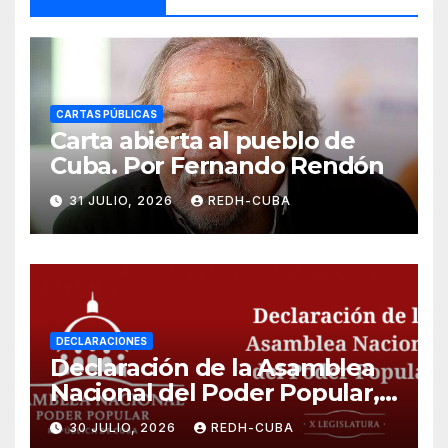
CARTAS PÚBLICAS
Carta abierta al pueblo de
Cuba. Por Fernando Rendón
31 JULIO, 2026
REDH-CUBA
DECLARACIONES
Declaración de la Asamblea
Nacional del Poder Popular,
¡Cesen el cerco energético y
30 JULIO, 2026
REDH-CUBA
el castigo colectivo al pueblo