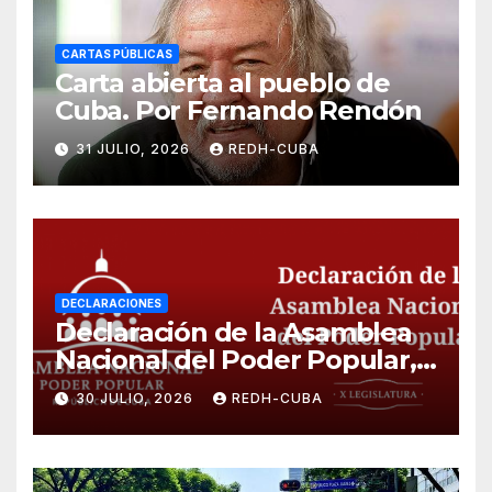
CARTAS PÚBLICAS
Carta abierta al pueblo de
Cuba. Por Fernando Rendón
31 JULIO, 2026
REDH-CUBA
DECLARACIONES
Declaración de la Asamblea
Nacional del Poder Popular,
¡Cesen el cerco energético y
30 JULIO, 2026
REDH-CUBA
el castigo colectivo al pueblo
cubano!