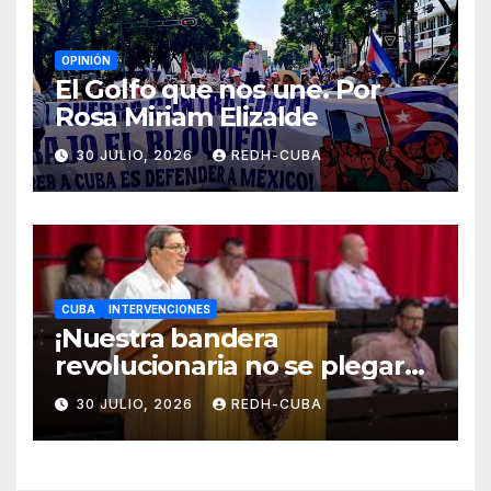
OPINIÓN
El Golfo que nos une. Por
Rosa Miriam Elizalde
30 JULIO, 2026
REDH-CUBA
CUBA
INTERVENCIONES
¡Nuestra bandera
revolucionaria no se plegará
jamás! Por Bruno Rodríguez
30 JULIO, 2026
REDH-CUBA
Parrilla