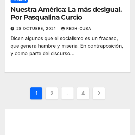
OPINIÓN
Nuestra América: La más desigual.
Por Pasqualina Curcio
28 OCTUBRE, 2021
REDH-CUBA
Dicen algunos que el socialismo es un fracaso,
que genera hambre y miseria. En contraposición,
y como parte del discurso…
Paginación
1
2
…
4
de
entradas