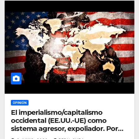
OPINIÓN
El imperialismo/capitalismo
occidental (EE.UU.-UE) como
sistema agresor, expoliador. Por
Ramón Pedregal Casanova