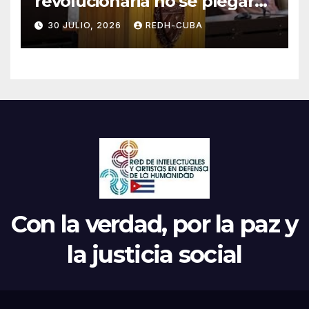
revolucionaria no se plegará
jamás! Por Bruno Rodríguez
30 JULIO, 2026
REDH-CUBA
Parrilla
Con la verdad, por la paz y
la justicia social