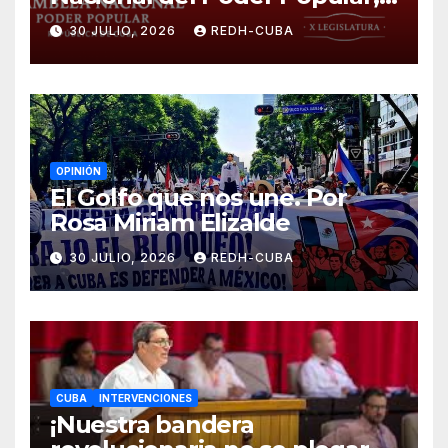
¡Cesen el cerco energético y
30 JULIO, 2026
REDH-CUBA
el castigo colectivo al pueblo
cubano!
OPINIÓN
El Golfo que nos une. Por
Rosa Miriam Elizalde
30 JULIO, 2026
REDH-CUBA
CUBA
INTERVENCIONES
¡Nuestra bandera