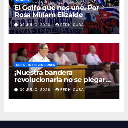
El Golfo que nos une. Por
Rosa Miriam Elizalde
30 JULIO, 2026
REDH-CUBA
CUBA
INTERVENCIONES
¡Nuestra bandera
revolucionaria no se plegará
jamás! Por Bruno Rodríguez
30 JULIO, 2026
REDH-CUBA
Parrilla