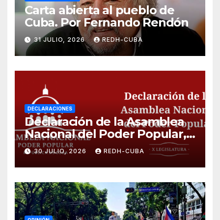
Carta abierta al pueblo de
Cuba. Por Fernando Rendón
31 JULIO, 2026
REDH-CUBA
DECLARACIONES
Declaración de la Asamblea
Nacional del Poder Popular,
¡Cesen el cerco energético y
30 JULIO, 2026
REDH-CUBA
el castigo colectivo al pueblo
cubano!
OPINIÓN