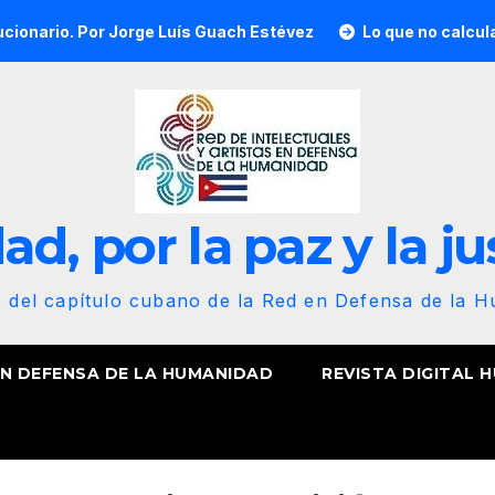
or Jorge Luís Guach Estévez
Lo que no calcularon, nuestra
d, por la paz y la ju
b del capítulo cubano de la Red en Defensa de la 
EN DEFENSA DE LA HUMANIDAD
REVISTA DIGITAL 