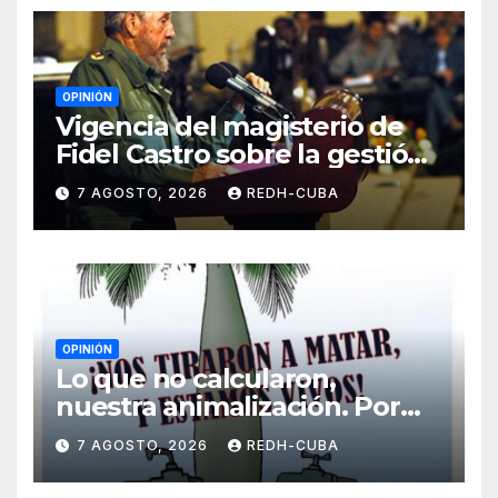
OPINIÓN
Vigencia del magisterio de
Fidel Castro sobre la gestión
del liderazgo revolucionario.
7 AGOSTO, 2026
REDH-CUBA
Por Jorge Luís Guach Estévez
OPINIÓN
Lo que no calcularon,
nuestra animalización. Por
Laidi Fernández de Juan
7 AGOSTO, 2026
REDH-CUBA