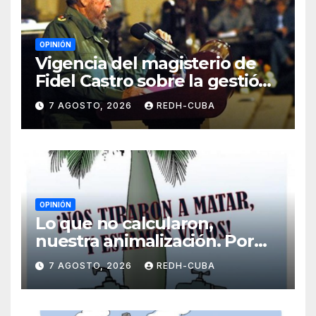
OPINIÓN
Vigencia del magisterio de
Fidel Castro sobre la gestión
del liderazgo revolucionario.
7 AGOSTO, 2026
REDH-CUBA
Por Jorge Luís Guach Estévez
OPINIÓN
Lo que no calcularon,
nuestra animalización. Por
Laidi Fernández de Juan
7 AGOSTO, 2026
REDH-CUBA