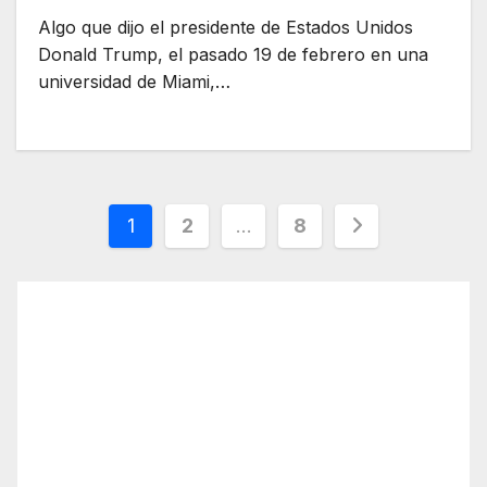
Algo que dijo el presidente de Estados Unidos
Donald Trump, el pasado 19 de febrero en una
universidad de Miami,…
Paginación
1
2
…
8
de
entradas