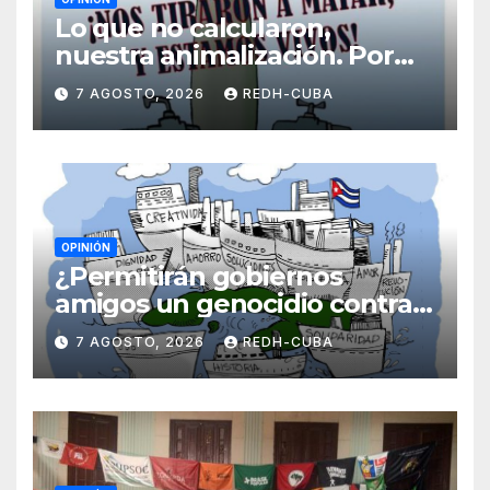
Lo que no calcularon,
nuestra animalización. Por
Laidi Fernández de Juan
7 AGOSTO, 2026
REDH-CUBA
OPINIÓN
¿Permitirán gobiernos
amigos un genocidio contra
Cuba? Por Hedelberto López
7 AGOSTO, 2026
REDH-CUBA
Blanch