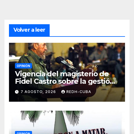
Volver a leer
OPINIÓN
Vigencia del magisterio de
Fidel Castro sobre la gestión
del liderazgo revolucionario.
7 AGOSTO, 2026
REDH-CUBA
Por Jorge Luís Guach Estévez
OPINIÓN