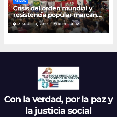
OPINIÓN
Crisis del orden mundial y
resistencia popular marcan
el inicio de la IV Asamblea
7 AGOSTO, 2026
REDH-CUBA
Continental de ALBA
Movimientos en Cuba
Con la verdad, por la paz y
la justicia social