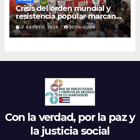
Crisis del orden mundial y
resistencia popular marcan
el inicio de la IV Asamblea
7 AGOSTO, 2026
REDH-CUBA
Continental de ALBA
Movimientos en Cuba
Con la verdad, por la paz y
la justicia social