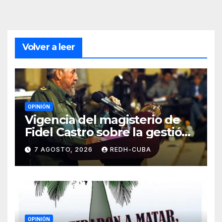
Volver a leer
OPINIÓN
Vigencia del magisterio de
Fidel Castro sobre la gestión
del liderazgo revolucionario.
7 AGOSTO, 2026
REDH-CUBA
Por Jorge Luís Guach Estévez
OPINIÓN