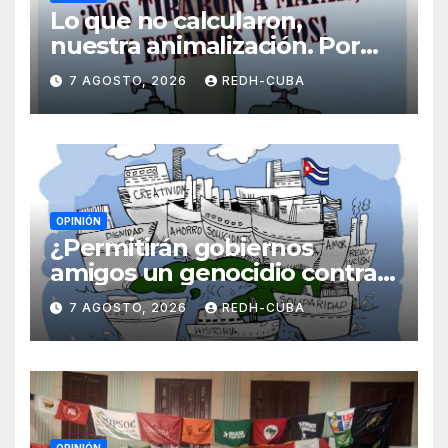
Lo que no calcularon,
nuestra animalización. Por
Laidi Fernández de Juan
7 AGOSTO, 2026
REDH-CUBA
OPINIÓN
¿Permitirán gobiernos
amigos un genocidio contra
Cuba? Por Hedelberto López
7 AGOSTO, 2026
REDH-CUBA
Blanch
OPINIÓN