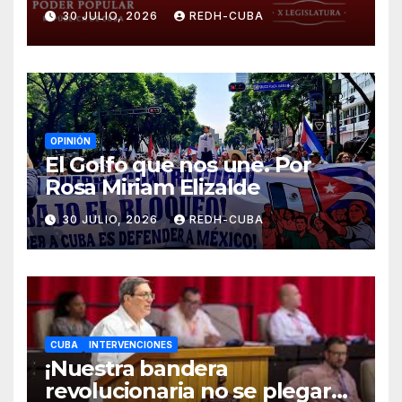
¡Cesen el cerco energético y
30 JULIO, 2026
REDH-CUBA
el castigo colectivo al pueblo
cubano!
OPINIÓN
El Golfo que nos une. Por
Rosa Miriam Elizalde
30 JULIO, 2026
REDH-CUBA
CUBA
INTERVENCIONES
¡Nuestra bandera
revolucionaria no se plegará