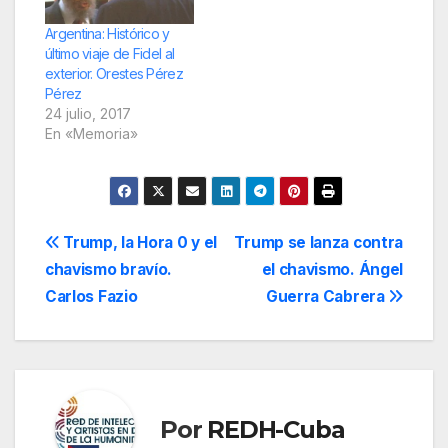
Argentina: Histórico y
último viaje de Fidel al
exterior. Orestes Pérez
Pérez
24 julio, 2017
En «Memoria»
Navegación
Trump, la Hora 0 y el
Trump se lanza contra
chavismo bravío.
el chavismo. Ángel
de
Carlos Fazio
Guerra Cabrera
entradas
Por
REDH-Cuba