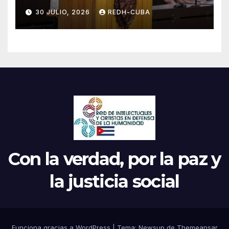
jamás! Por Bruno Rodríguez
30 JULIO, 2026
REDH-CUBA
Parrilla
Con la verdad, por la paz y
la justicia social
Funciona gracias a WordPress
|
Tema: Newsup de
Themeansar