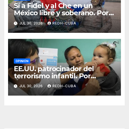
Sí a Fidel y al Che en un
México libre y soberano. Por
Luis Manuel Arce Issac
JUL 30, 2026
REDH-CUBA
OPINIÓN
EE.UU. patrocinador del
terrorismo infantil. Por
Ramón Pedregal Casanova
JUL 30, 2026
REDH-CUBA