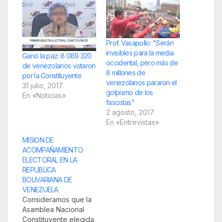
Prof. Vasapollo: "Serán
invisibles para la media
Ganó la paz: 8 089 320
occidental, pero más de
de venezolanos votaron
8 millones de
por la Constituyente
venezolanos pararon el
31 julio, 2017
golpismo de los
En «Noticias»
fascistas"
2 agosto, 2017
En «Entrevistas»
MISION DE
ACOMPAÑAMIENTO
ELECTORAL EN LA
REPUBLICA
BOLIVARIANA DE
VENEZUELA
Consideramos que la
Asamblea Nacional
Constituyente elegida