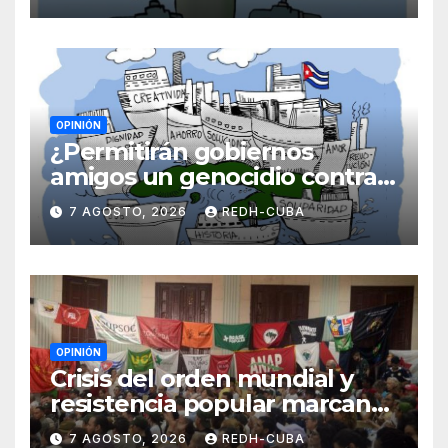
OPINIÓN
¿Permitirán gobiernos
amigos un genocidio contra
Cuba? Por Hedelberto López
7 AGOSTO, 2026
REDH-CUBA
Blanch
OPINIÓN
Crisis del orden mundial y
resistencia popular marcan
el inicio de la IV Asamblea
7 AGOSTO, 2026
REDH-CUBA