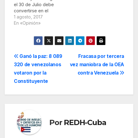
el 30 de Julio debe
convertirse en el
escenario para el
1 agosto, 2017
diálogo y la
En «Opinión»
concertación de
todas las fuerzas
políticas y sociales
para encontrar la
solución a los
Navegación
Ganó la paz: 8 089
Fracasa por tercera
problemas que
320 de venezolanos
vez maniobra de la OEA
afectan a la República
de
Bolivariana de
votaron por la
contra Venezuela
Venezuela, pero ante
entradas
Constituyente
todo, para alcanzar
la…
Por
REDH-Cuba