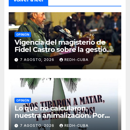
OPINIÓN
Vigencia del magisterio de
Fidel Castro sobre la gestión
del liderazgo revolucionario.
7 AGOSTO, 2026
REDH-CUBA
Por Jorge Luís Guach Estévez
OPINIÓN
Lo que no calcularon,
nuestra animalización. Por
Laidi Fernández de Juan
7 AGOSTO, 2026
REDH-CUBA