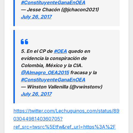
#ConstituyenteGanaEnOEA
— Jesse Chacón (@jchacon2021)
July 26, 2017
5. En el CP de
#OEA
quedo en
evidencia la conspiración de
Colombia, México y la CIA.
@Almagro_OEA2015
fracasa y la
#ConstituyenteGanaEnOEA
— Winston Vallenilla (@vwinstonv)
July 26, 2017
https://twitter.com/Lechuguinos_com/status/89
0304498140360705?
ref_src=twsrc%5Etfw&ref_url=https%3A%2F