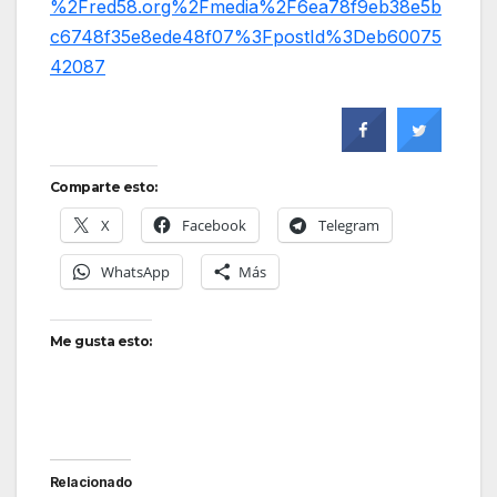
%2Fred58.org%2Fmedia%2F6ea78f9eb38e5b
c6748f35e8ede48f07%3FpostId%3Deb60075
42087
Comparte esto:
X
Facebook
Telegram
WhatsApp
Más
Me gusta esto:
Relacionado