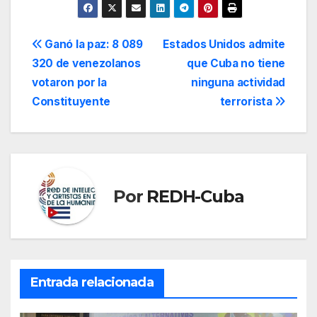
Navegación
Ganó la paz: 8 089
Estados Unidos admite
320 de venezolanos
que Cuba no tiene
de
votaron por la
ninguna actividad
entradas
Constituyente
terrorista
Por
REDH-Cuba
Entrada relacionada