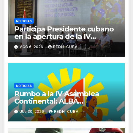
NOTICIAS
Participa Presidente cubano
en la apertura de la IV
Asamblea Continental ALBA
AGO 6, 2026
REDH-CUBA
Movimientos
NOTICIAS
Rumbo a la IV Asamblea
Continental: ALBA
Movimientos se cita en La
JUL 30, 2026
REDH-CUBA
Habana para fortalecer la
unidad popular.