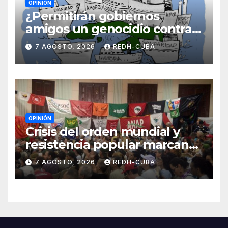
OPINIÓN
¿Permitirán gobiernos
amigos un genocidio contra
Cuba? Por Hedelberto López
7 AGOSTO, 2026
REDH-CUBA
Blanch
OPINIÓN
Crisis del orden mundial y
resistencia popular marcan
el inicio de la IV Asamblea
7 AGOSTO, 2026
REDH-CUBA
Continental de ALBA
Movimientos en Cuba