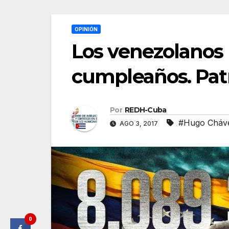
OPINIÓN
Los venezolanos r
cumpleaños. Pat
Por
REDH-Cuba
#Hugo Cháve
AGO 3, 2017
0