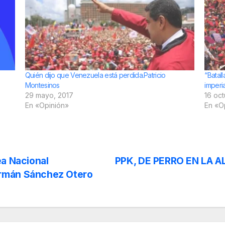
Quién dijo que Venezuela está perdida.Patricio
“Batal
Montesinos
imperi
29 mayo, 2017
16 oc
En «Opinión»
En «O
ea Nacional
PPK, DE PERRO EN LA 
rmán Sánchez Otero