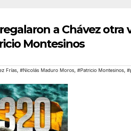
egalaron a Chávez otra v
ricio Montesinos
z Frías
,
#Nicolás Maduro Moros
,
#Patricio Montesinos
,
#