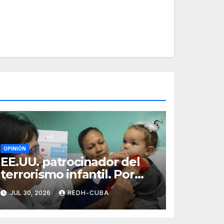
OPINIÓN
EE.UU. patrocinador del
terrorismo infantil. Por
Ramón Pedregal
JUL 30, 2026
REDH-CUBA
Casanova