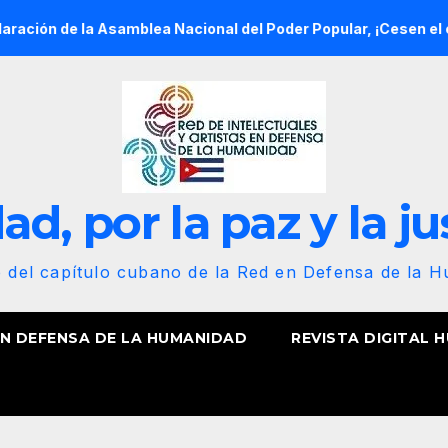
 Asamblea Nacional del Poder Popular, ¡Cesen el cerco energéti
d, por la paz y la ju
b del capítulo cubano de la Red en Defensa de la 
EN DEFENSA DE LA HUMANIDAD
REVISTA DIGITAL 