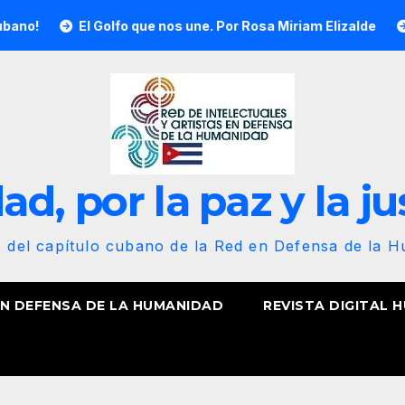
olfo que nos une. Por Rosa Miriam Elizalde
¡Nuestra bande
d, por la paz y la ju
b del capítulo cubano de la Red en Defensa de la 
EN DEFENSA DE LA HUMANIDAD
REVISTA DIGITAL 