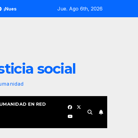
Jue. Ago 6th, 2026
ra revolucionaria no se plegará jamás! Por Bruno Rodríguez Pa
sticia social
Humanidad
HUMANIDAD EN RED