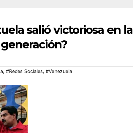
ela salió victoriosa en l
 generación?
ra
,
#Redes Sociales
,
#Venezuela