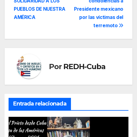
SOLIDARIDAD A LOS
condolencias a
de
PUEBLOS DE NUESTRA
Presidente mexicano
entradas
AMÉRICA
por las víctimas del
terremoto
Por
REDH-Cuba
Entrada relacionada