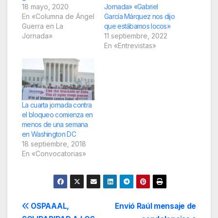
18 mayo, 2020
Jornada» «Gabriel
En «Columna de Ángel
García Márquez nos dijo
Guerra en La
que estábamos locos»
Jornada»
11 septiembre, 2022
En «Entrevistas»
La cuarta jornada contra
el bloqueo comienza en
menos de una semana
en Washington DC
18 septiembre, 2018
En «Convocatorias»
Navegación
OSPAAAL,
Envió Raúl mensaje de