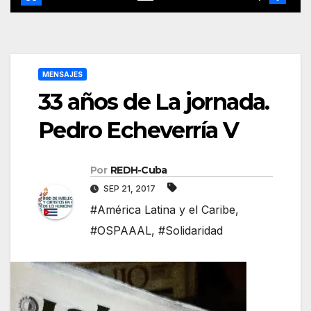
MENSAJES
33 años de La jornada.
Pedro Echeverría V
Por
REDH-Cuba
SEP 21, 2017
#América Latina y el Caribe
,
#OSPAAAL
,
#Solidaridad