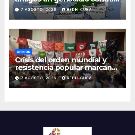
Cuba? Por Hedelberto López
7 AGOSTO, 2026
REDH-CUBA
Blanch
OPINIÓN
Crisis del orden mundial y
resistencia popular marcan
el inicio de la IV Asamblea
7 AGOSTO, 2026
REDH-CUBA
Continental de ALBA
Movimientos en Cuba