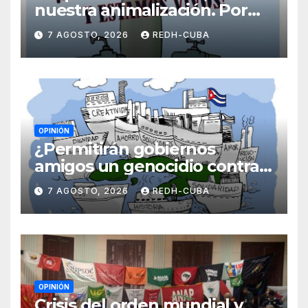
nuestra animalización. Por
Laidi Fernández de Juan
7 AGOSTO, 2026
REDH-CUBA
OPINIÓN
¿Permitirán gobiernos
amigos un genocidio contra
Cuba? Por Hedelberto López
7 AGOSTO, 2026
REDH-CUBA
Blanch
OPINIÓN
Crisis del orden mundial y