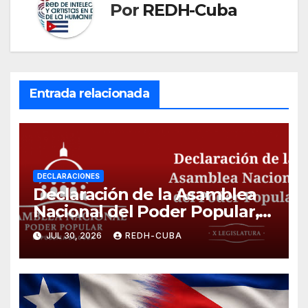
Por
REDH-Cuba
Entrada relacionada
DECLARACIONES
Declaración de la Asamblea
Nacional del Poder Popular,
¡Cesen el cerco energético y
JUL 30, 2026
REDH-CUBA
el castigo colectivo al pueblo
cubano!