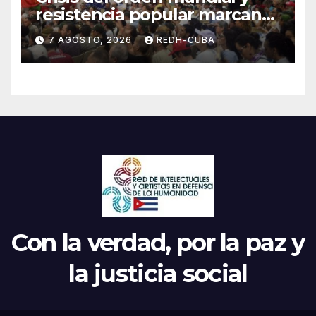
resistencia popular marcan
el inicio de la IV Asamblea
7 AGOSTO, 2026
REDH-CUBA
Continental de ALBA
Movimientos en Cuba
Con la verdad, por la paz y
la justicia social