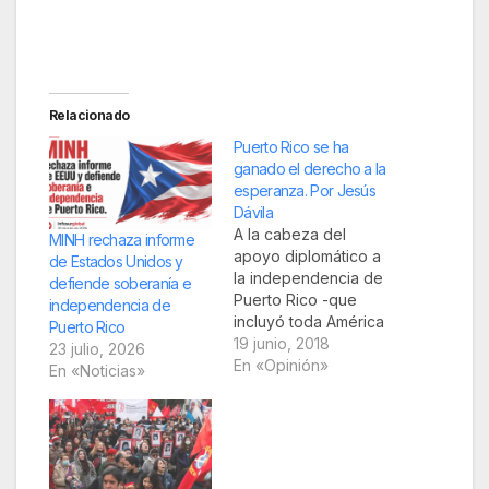
Relacionado
Puerto Rico se ha
ganado el derecho a la
esperanza. Por Jesús
Dávila
A la cabeza del
MINH rechaza informe
apoyo diplomático a
de Estados Unidos y
la independencia de
defiende soberanía e
Puerto Rico -que
independencia de
incluyó toda América
Puerto Rico
Latina, Países No
19 junio, 2018
23 julio, 2026
Alineados, Siria, China
En «Opinión»
En «Noticias»
y la Federación Rusa-
la embajadora de
Cuba ante las
Naciones Unidas,
Anayansi Rodríguez