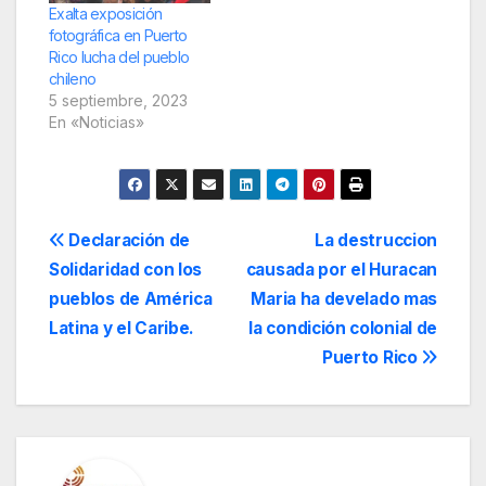
Camejo, dijo que, a
Exalta exposición
los puertorriqueños,
fotográfica en Puerto
sus largas luchas “le
Rico lucha del pueblo
dan derecho a la…
chileno
5 septiembre, 2023
En «Noticias»
Navegación
Declaración de
La destruccion
Solidaridad con los
causada por el Huracan
de
pueblos de América
Maria ha develado mas
entradas
Latina y el Caribe.
la condición colonial de
Puerto Rico