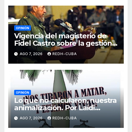
OPINIÓN
Vigencia del magisterio de
Fidel Castro sobre la gestión
del liderazgo revolucionario.
AGO 7, 2026
REDH-CUBA
Por Jorge Luís Guach Estévez
OPINIÓN
Lo que no calcularon, nuestra
animalización. Por Laidi
Fernández de Juan
AGO 7, 2026
REDH-CUBA