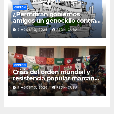
OPINIÓN
¿Permitirán gobiernos
amigos un genocidio contra
Cuba? Por Hedelberto López
7 AGOSTO, 2026
REDH-CUBA
Blanch
OPINIÓN
Crisis del orden mundial y
resistencia popular marcan
el inicio de la IV Asamblea
7 AGOSTO, 2026
REDH-CUBA
Continental de ALBA
Movimientos en Cuba