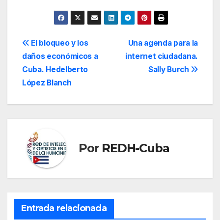
Navegación
El bloqueo y los
Una agenda para la
daños económicos a
internet ciudadana.
de
Cuba. Hedelberto
Sally Burch
entradas
López Blanch
Por
REDH-Cuba
Entrada relacionada