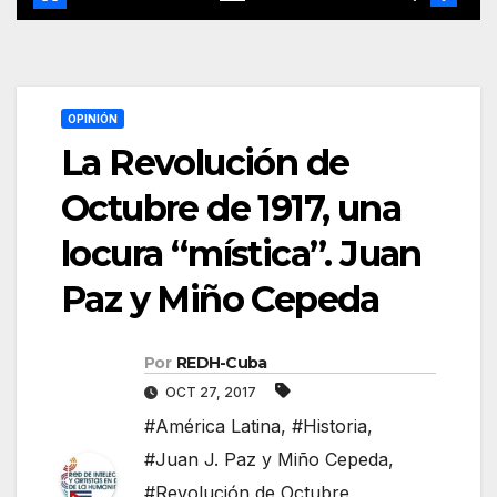
OPINIÓN
La Revolución de
Octubre de 1917, una
locura “mística”. Juan
Paz y Miño Cepeda
Por
REDH-Cuba
OCT 27, 2017
#América Latina
,
#Historia
,
#Juan J. Paz y Miño Cepeda
,
#Revolución de Octubre
,