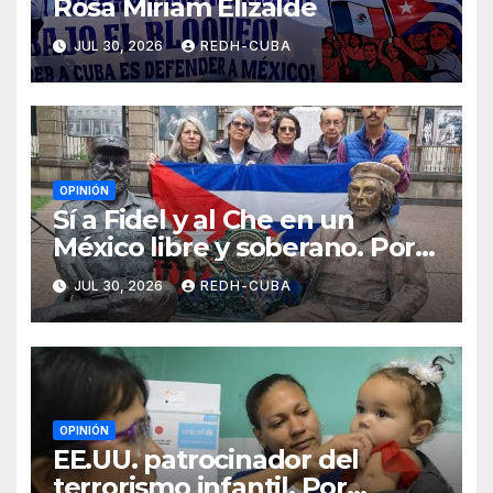
Rosa Miriam Elizalde
JUL 30, 2026
REDH-CUBA
OPINIÓN
Sí a Fidel y al Che en un
México libre y soberano. Por
Luis Manuel Arce Issac
JUL 30, 2026
REDH-CUBA
OPINIÓN
EE.UU. patrocinador del
terrorismo infantil. Por