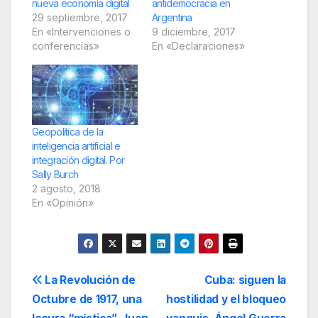
nueva economía digital
antidemocracia en
29 septiembre, 2017
Argentina
En «Intervenciones o
9 diciembre, 2017
conferencias»
En «Declaraciones»
Geopolítica de la
inteligencia artificial e
integración digital. Por
Sally Burch
2 agosto, 2018
En «Opinión»
Navegación
La Revolución de
Cuba: siguen la
Octubre de 1917, una
hostilidad y el bloqueo
de