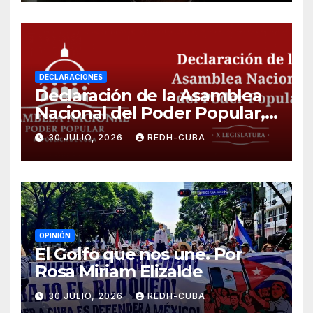
DECLARACIONES
Declaración de la Asamblea
Nacional del Poder Popular,
¡Cesen el cerco energético y
30 JULIO, 2026
REDH-CUBA
el castigo colectivo al pueblo
cubano!
OPINIÓN
El Golfo que nos une. Por
Rosa Miriam Elizalde
30 JULIO, 2026
REDH-CUBA