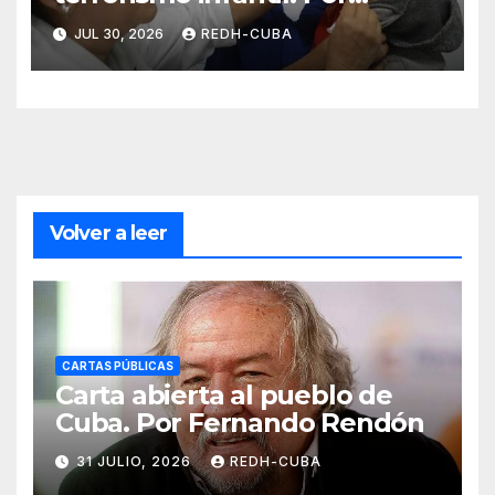
Ramón Pedregal Casanova
JUL 30, 2026
REDH-CUBA
Volver a leer
CARTAS PÚBLICAS
Carta abierta al pueblo de
Cuba. Por Fernando Rendón
31 JULIO, 2026
REDH-CUBA