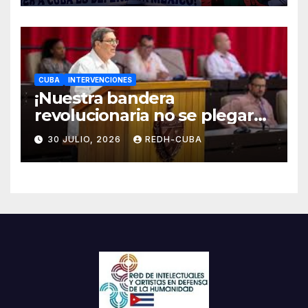
CUBA
INTERVENCIONES
¡Nuestra bandera
revolucionaria no se plegará
jamás! Por Bruno Rodríguez
30 JULIO, 2026
REDH-CUBA
Parrilla