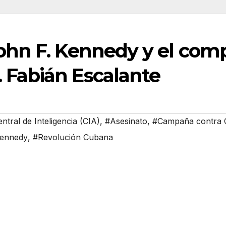
John F. Kennedy y el com
 Fabián Escalante
ntral de Inteligencia (CIA)
,
#Asesinato
,
#Campaña contra 
Kennedy
,
#Revolución Cubana