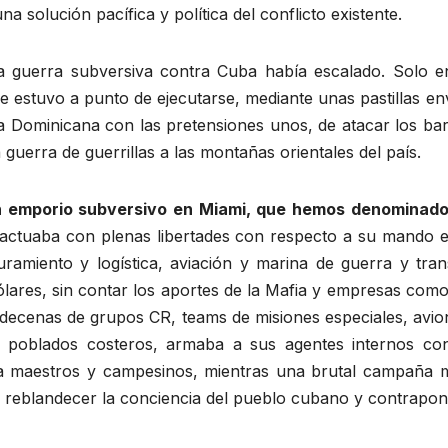
 solución pacífica y política del conflicto existente.
la guerra subversiva contra Cuba había escalado. Solo 
 que estuvo a punto de ejecutarse, mediante unas pastilla
 Dominicana con las pretensiones unos, de atacar los bar
la guerra de guerrillas a las montañas orientales del país.
un emporio subversivo en Miami, que hemos denominad
 actuaba con plenas libertades con respecto a su mando
ramiento y logística, aviación y marina de guerra y tr
lares, sin contar los aportes de la Mafia y empresas como 
í decenas de grupos CR, teams de misiones especiales, avi
 poblados costeros, armaba a sus agentes internos con 
a maestros y campesinos, mientras una brutal campaña med
a reblandecer la conciencia del pueblo cubano y contrapon