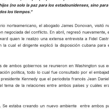
ijos (no solo la paz para los estadounidenses, sino par
dos los tiempos.”
ario norteamericano, el abogado James Donovan, visitó nu
ón negociada del conflicto. En abril, regresó nuevamente, 
d quien le realizo una extensa entrevista a Fidel Cas
la cual el dirigente explicó la disposición cubana para e
nes de ambos gobiernos se reunieron en Washington sus 
ción política, todo lo cual fue consultado por el embaja
presidente Kennedy que el periodista francés Jean Daniel 
 el tema de la relaciones entre ambos países y cuáles er
í. Se estaba creando un nuevo ambiente entre ambos pa