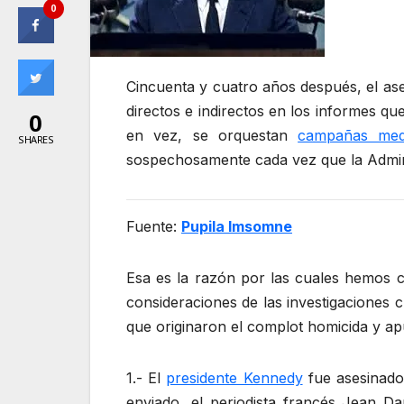
0
Cincuenta y cuatro años después, el ase
directos e indirectos en los informes q
0
en vez, se orquestan
campañas med
SHARES
sospechosamente cada vez que la Admini
Fuente:
Pupila Imsomne
Esa es la razón por las cuales hemos co
consideraciones de las investigaciones
que originaron el complot homicida y ap
1.- El
presidente Kennedy
fue asesinado
enviado, el periodista francés Jean Da