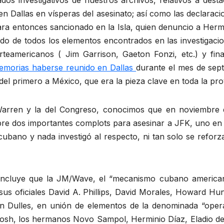
os investigativos de nuestros archivos, relativos a dest
n Dallas en vísperas del asesinato; así como las declaraci
ra entonces sancionado en la Isla, quien denuncio a Hermi
allado de todos los elementos encontrados en las investigac
teamericanos ( Jim Garrison, Gaeton Fonzi, etc.) y fina
emorias haberse reunido en Dallas
durante el mes de sep
je del primero a México, que era la pieza clave en toda la p
arren y la del Congreso, conocimos que en noviembre d
re dos importantes complots para asesinar a JFK, uno en
cubano y nada investigó al respecto, ni tan solo se reforz
concluye que la JM/Wave, el “mecanismo cubano american
y sus oficiales David A. Phillips, David Morales, Howard Hu
en Dulles, en unión de elementos de la denominada “oper
Bosh, los hermanos Novo Sampol, Herminio Díaz, Eladio del