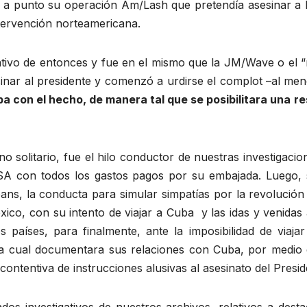
a a punto su operación Am/Lash que pretendía asesinar a 
intervención norteamericana.
erativo de entonces y fue en el mismo que la JM/Wave o e
esinar al presidente y comenzó a urdirse el complot –al m
ba con el hecho, de manera tal que se posibilitara una r
no solitario, fue el hilo conductor de nuestras investigac
SA con todos los gastos pagos por su embajada. Luego, 
eans, la conducta para simular simpatías por la revoluci
éxico, con su intento de viajar a Cuba y las idas y venidas
aíses, para finalmente, ante la imposibilidad de viajar
a cual documentara sus relaciones con Cuba, por medio d
ntentiva de instrucciones alusivas al asesinato del Presid