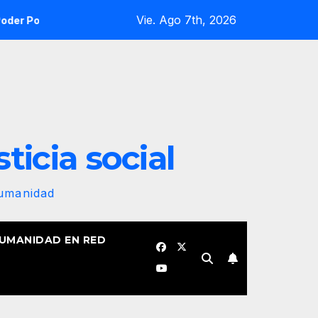
Vie. Ago 7th, 2026
 ¡Cesen el cerco energético y el castigo colectivo al pueblo 
sticia social
Humanidad
HUMANIDAD EN RED