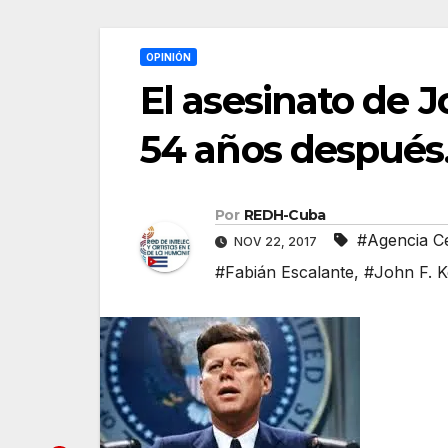
OPINIÓN
El asesinato de 
54 años después.
Por
REDH-Cuba
#Agencia Ce
NOV 22, 2017
#Fabián Escalante
,
#John F. 