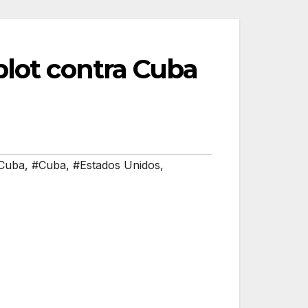
plot contra Cuba
Cuba
,
#Cuba
,
#Estados Unidos
,