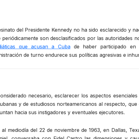
sinato del Presidente Kennedy no ha sido esclarecido y n
ue periódicamente son desclasificados por las autoridades
iáticas que acusan a Cuba
de haber participado en e
stración de turno endurece sus políticas agresivas e inh
nsiderado necesario, esclarecer los aspectos esenciales 
 cubanas y de estudiosos norteamericanos al respecto, que
untan hacia sus instigadores y eventuales ejecutores.
 al mediodía del 22 de noviembre de 1963, en Dallas, Tex
niel, conversaba con Fidel Castro las dimensiones y cau