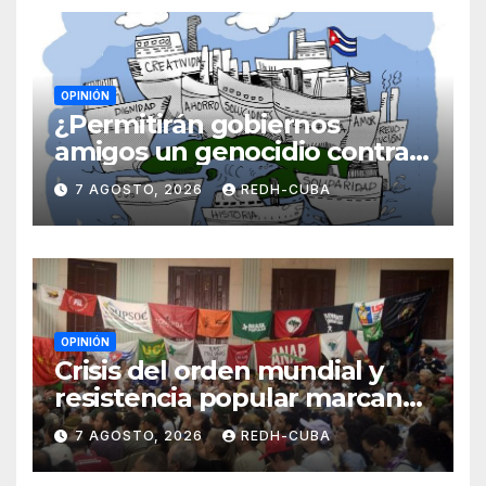
OPINIÓN
¿Permitirán gobiernos
amigos un genocidio contra
Cuba? Por Hedelberto López
7 AGOSTO, 2026
REDH-CUBA
Blanch
OPINIÓN
Crisis del orden mundial y
resistencia popular marcan
el inicio de la IV Asamblea
7 AGOSTO, 2026
REDH-CUBA
Continental de ALBA
Movimientos en Cuba