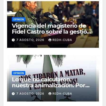
OPINIÓN
Vigencia del magisterio de
Fidel Castro sobre la gestión
del liderazgo revolucionario.
7 AGOSTO, 2026
REDH-CUBA
Por Jorge Luís Guach Estévez
OPINIÓN
Lo que no calcularon,
nuestra animalización. Por
Laidi Fernández de Juan
7 AGOSTO, 2026
REDH-CUBA