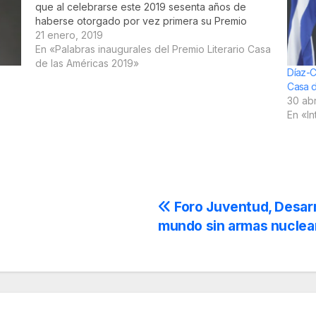
que al celebrarse este 2019 sesenta años de
haberse otorgado por vez primera su Premio
Literario (que tuvimos el honor de que exaltara el
21 enero, 2019
Che en discurso pronunciado en Punta del…
En «Palabras inaugurales del Premio Literario Casa
de las Américas 2019»
Díaz-Ca
Casa d
30 abr
En «I
Foro Juventud, Desar
mundo sin armas nuclea