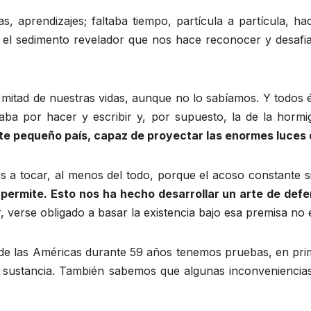
s, aprendizajes; faltaba tiempo, partícula a partícula, h
el sedimento revelador que nos hace reconocer y desafiar,
 mitad de nuestras vidas, aunque no lo sabíamos. Y todos é
aba por hacer y escribir y, por supuesto, la de la hormi
ste pequeño país, capaz de proyectar las enormes luces
 a tocar, al menos del todo, porque el acoso constante si
s permite. Esto nos ha hecho desarrollar un arte de def
r, verse obligado a basar la existencia bajo esa premisa no 
e las Américas durante 59 años tenemos pruebas, en prime
 su sustancia. También sabemos que algunas inconvenienci