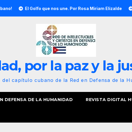
El Golfo que nos une. Por Rosa Miriam Elizalde
¡Nuestra b
d, por la paz y la ju
b del capítulo cubano de la Red en Defensa de la 
EN DEFENSA DE LA HUMANIDAD
REVISTA DIGITAL 