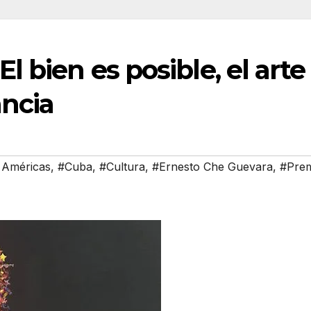
El bien es posible, el arte
ancia
 Américas
,
#Cuba
,
#Cultura
,
#Ernesto Che Guevara
,
#Prem