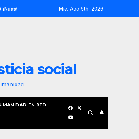
Mié. Ago 5th, 2026
andera revolucionaria no se plegará jamás! Por Bruno Rodríguez
sticia social
Humanidad
HUMANIDAD EN RED