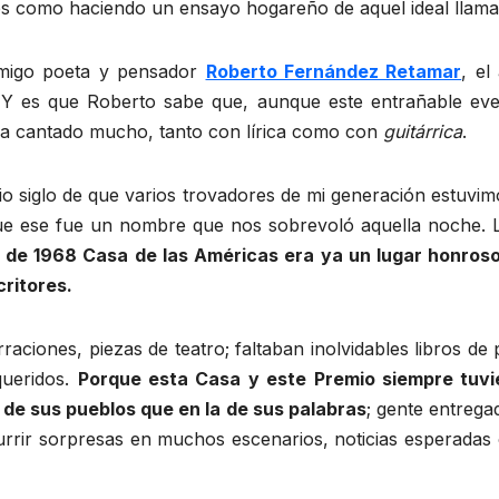
ores como haciendo un ensayo hogareño de aquel ideal llam
 amigo poeta y pensador
Roberto Fernández Retamar
, el
Y es que Roberto sabe que, aunque este entrañable eve
 ha cantado mucho, tanto con lírica como con
guitárrica
.
o siglo de que varios trovadores de mi generación estuvi
 ese fue un nombre que nos sobrevoló aquella noche. L
 de 1968 Casa de las Américas era ya un lugar honroso 
critores.
aciones, piezas de teatro; faltaban inolvidables libros de
queridos.
Porque esta Casa y este Premio siempre tuvie
de sus pueblos que en la de sus palabras
; gente entrega
urrir sorpresas en muchos escenarios, noticias esperadas 