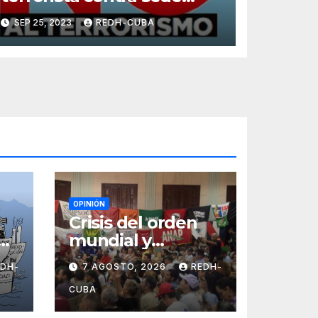
diplomática cubana en
SEP 25, 2023
REDH-CUBA
Washington
OPINIÓN
Crisis del orden
os
mundial y
resistencia
EDH-
7 AGOSTO, 2026
REDH-
or
popular marcan el
ez
inicio de la IV
CUBA
Asamblea