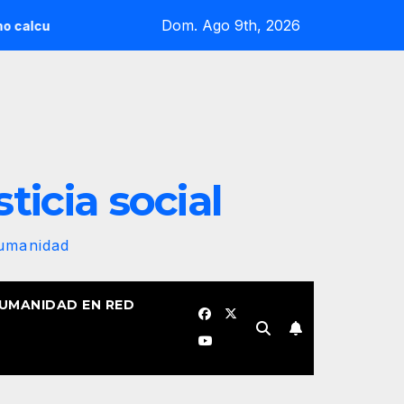
Dom. Ago 9th, 2026
n, nuestra animalización. Por Laidi Fernández de Juan
¿P
sticia social
Humanidad
HUMANIDAD EN RED