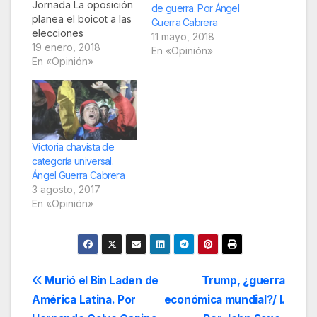
Jornada La oposición
de guerra. Por Ángel
planea el boicot a las
Guerra Cabrera
elecciones
11 mayo, 2018
presidenciales de
19 enero, 2018
En «Opinión»
2018. De este riesgo
En «Opinión»
advirtió el presidente
Nicolás Maduro al
referirse a las pláticas
que llevan a cabo en
República Dominicana
su gobierno y parte
Victoria chavista de
de la denominada
categoría universal.
Mesa de Unidad
Ángel Guerra Cabrera
Democrática. Ya…
3 agosto, 2017
En «Opinión»
Navegación
Murió el Bin Laden de
Trump, ¿guerra
América Latina. Por
económica mundial?/ I.
de