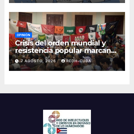
OPINIÓN
Crisis del orden mundial y
resistencia popular marcan
el inicio de la IV Asamblea
7 AGOSTO, 2026
REDH-CUBA
Continental de ALBA
Movimientos en Cuba