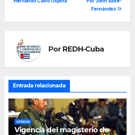
Hernando Calvo Ospina
Por John Saxe-
entradas
Fernández
Por
REDH-Cuba
Entrada relacionada
OPINIÓN
Vigencia del magisterio de