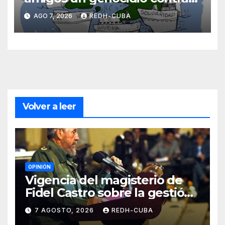
Cuba? Por Hedelberto López
AGO 7, 2026
REDH-CUBA
Blanch
Volver a leer
OPINIÓN
Vigencia del magisterio de
Fidel Castro sobre la gestión
del liderazgo revolucionario.
7 AGOSTO, 2026
REDH-CUBA
Por Jorge Luís Guach Estévez