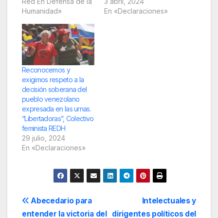
Red En Defensa de la
3 abril, 2024
Humanidad»
En «Declaraciones»
Reconocemos y
exigimos respeto a la
decisión soberana del
pueblo venezolano
expresada en las urnas.
“Libertadoras”, Colectivo
feminista REDH
29 julio, 2024
En «Declaraciones»
Navegación
Abecedario para
Intelectuales y
entender la victoria del
dirigentes políticos del