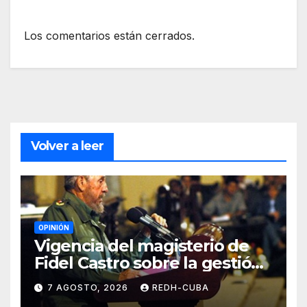
Los comentarios están cerrados.
Volver a leer
OPINIÓN
Vigencia del magisterio de
Fidel Castro sobre la gestión
del liderazgo revolucionario.
7 AGOSTO, 2026
REDH-CUBA
Por Jorge Luís Guach Estévez