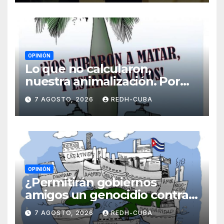
OPINIÓN
Lo que no calcularon,
nuestra animalización. Por
Laidi Fernández de Juan
7 AGOSTO, 2026
REDH-CUBA
OPINIÓN
¿Permitirán gobiernos
amigos un genocidio contra
Cuba? Por Hedelberto López
7 AGOSTO, 2026
REDH-CUBA
Blanch