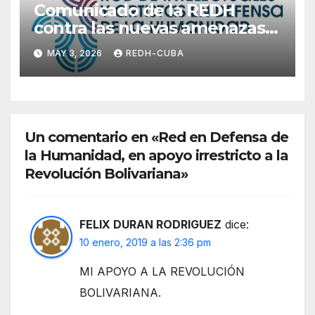
Comunicado de la REDH
contra las nuevas amenazas
del gobierno de EE.UU. contra
MAY 3, 2026
REDH-CUBA
la hermana República de
Cuba
Un comentario en «Red en Defensa de
la Humanidad, en apoyo irrestricto a la
Revolución Bolivariana»
FELIX DURAN RODRIGUEZ
dice:
10 enero, 2019 a las 2:36 pm
MI APOYO A LA REVOLUCIÓN
BOLIVARIANA.