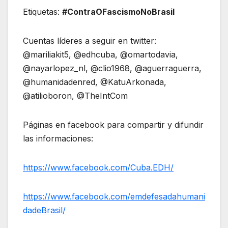
Etiquetas:
#ContraOFascismoNoBrasil
Cuentas líderes a seguir en twitter:
@mariliakit5, @edhcuba, @omartodavia,
@nayarlopez_nl, @clio1968, @aguerraguerra,
@humanidadenred, @KatuArkonada,
@atilioboron, @TheIntCom
Páginas en facebook para compartir y difundir
las informaciones:
https://www.facebook.com/Cuba.EDH/
https://www.facebook.com/emdefesadahumani
dadeBrasil/