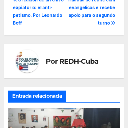
Navegación
expiatorio: el anti-
evangélicos e recebe
de
petismo. Por Leonardo
apoio para o segundo
entradas
Boff
turno
Por
REDH-Cuba
Entrada relacionada