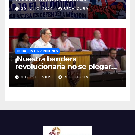
30 JULIO, 2026
REDH-CUBA
CUBA
INTERVENCIONES
¡Nuestra bandera
revolucionaria no se plegará
jamás! Por Bruno Rodríguez
30 JULIO, 2026
REDH-CUBA
Parrilla