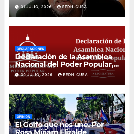
31 JULIO, 2026
REDH-CUBA
DECLARACIONES
Declaración de la Asamblea
Nacional del Poder Popular,
¡Cesen el cerco energético y
30 JULIO, 2026
REDH-CUBA
el castigo colectivo al pueblo
cubano!
OPINIÓN
El Golfo que nos une. Por
Rosa Miriam Elizalde