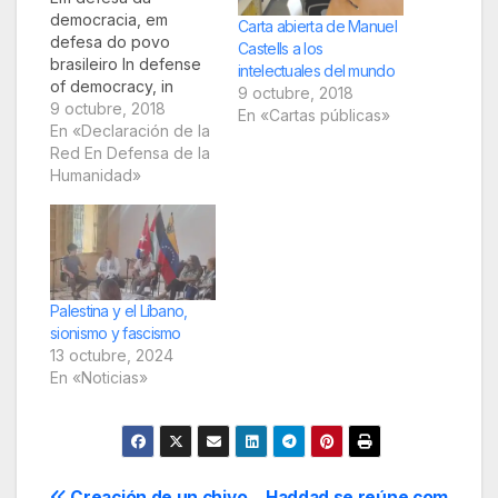
democracia, em
Carta abierta de Manuel
defesa do povo
Castells a los
brasileiro In defense
intelectuales del mundo
of democracy, in
9 octubre, 2018
defense of the
9 octubre, 2018
En «Cartas públicas»
brazilian people
En «Declaración de la
Desde la Red de
Red En Defensa de la
Intelectuales, Artistas
Humanidad»
y Movimientos
Sociales en Defensa
de la Humanidad
asistimos con gran
preocupación a los
acontecimientos
Palestina y el Líbano,
políticos que vienen
sionismo y fascismo
sucediendo en Brasil.
13 octubre, 2024
Denunciamos en su
En «Noticias»
momento…
Creación de un chivo
Haddad se reúne com