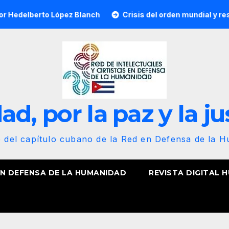
rto López Blanch
Crisis del orden mundial y resistencia 
d, por la paz y la ju
b del capítulo cubano de la Red en Defensa de la 
EN DEFENSA DE LA HUMANIDAD
REVISTA DIGITAL 