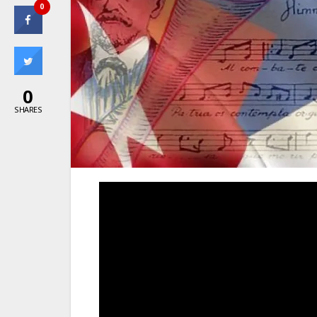
0
0
SHARES