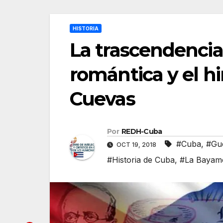
HISTORIA
La trascendencia
romántica y el h
Cuevas
Por
REDH-Cuba
#Cuba
,
#Gue
OCT 19, 2018
#Historia de Cuba
,
#La Bayam