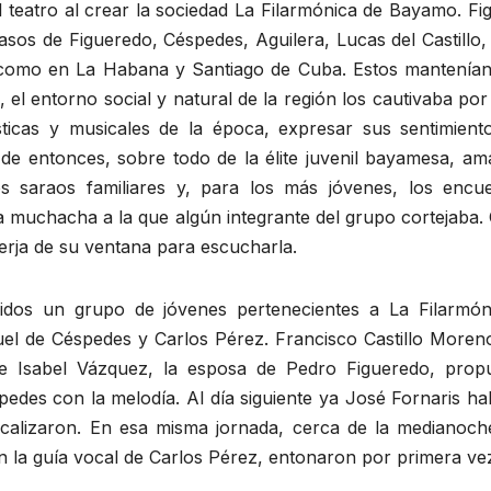
 el teatro al crear la sociedad La Filarmónica de Bayamo. Fi
asos de Figueredo, Céspedes, Aguilera, Lucas del Castillo
 como en La Habana y Santiago de Cuba. Estos mantenían
 el entorno social y natural de la región los cautivaba po
artísticas y musicales de la época, expresar sus sentimie
de entonces, sobre todo de la élite juvenil bayamesa, amant
los saraos familiares y, para los más jóvenes, los en
a muchacha a la que algún integrante del grupo cortejaba.
erja de su ventana para escucharla.
idos un grupo de jóvenes pertenecientes a La Filarmón
uel de Céspedes y Carlos Pérez. Francisco Castillo More
e Isabel Vázquez, la esposa de Pedro Figueredo, propu
spedes con la melodía. Al día siguiente ya José Fornaris h
icalizaron. En esa misma jornada, cerca de la medianoch
con la guía vocal de Carlos Pérez, entonaron por primera v