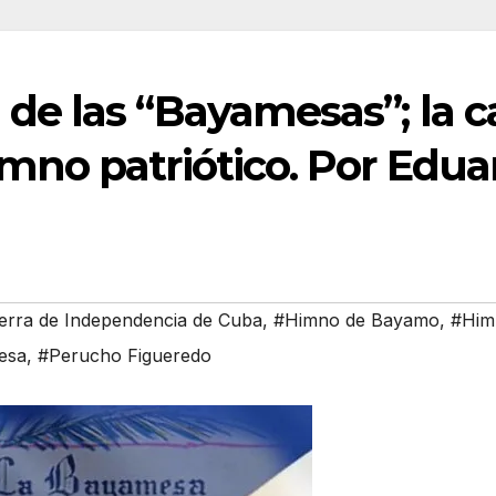
 de las “Bayamesas”; la 
imno patriótico. Por Edua
rra de Independencia de Cuba
,
#Himno de Bayamo
,
#Him
esa
,
#Perucho Figueredo