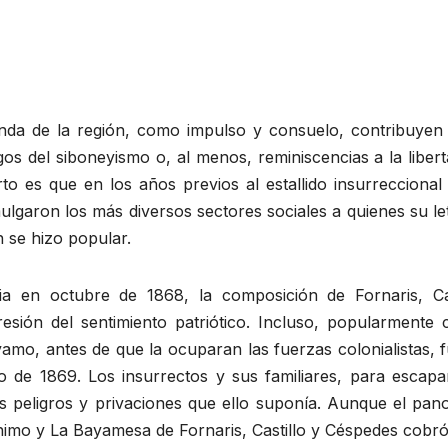
unda de la región, como impulso y consuelo, contribuyen a
os del siboneyismo o, al menos, reminiscencias a la libert
rto es que en los años previos al estallido insurrecciona
mulgaron los más diversos sectores sociales a quienes su l
 se hizo popular.
cia en octubre de 1868, la composición de Fornaris, C
esión del sentimiento patriótico. Incluso, popularmente 
amo, antes de que la ocuparan las fuerzas colonialistas, 
ero de 1869. Los insurrectos y sus familiares, para escap
os peligros y privaciones que ello suponía. Aunque el pan
nimo y La Bayamesa de Fornaris, Castillo y Céspedes cobró