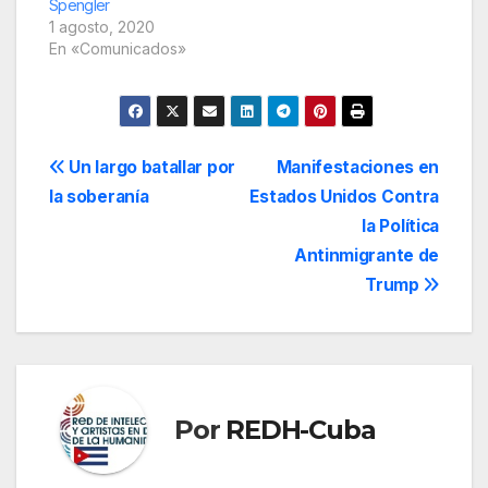
Spengler
1 agosto, 2020
En «Comunicados»
Navegación
Un largo batallar por
Manifestaciones en
la soberanía
Estados Unidos Contra
de
la Política
entradas
Antinmigrante de
Trump
Por
REDH-Cuba