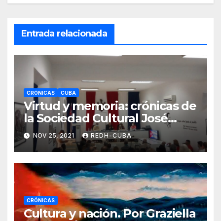
Entrada relacionada
CRÓNICAS
CUBA
Virtud y memoria: crónicas de
la Sociedad Cultural José
Martí (I). Por Lil María Pichs
NOV 25, 2021
REDH-CUBA
Hernández
CRÓNICAS
Cultura y nación. Por Graziella