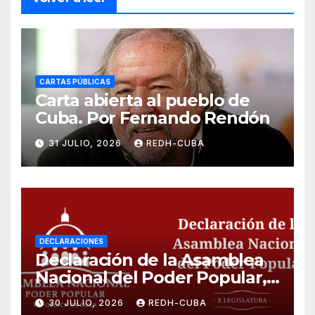
CARTAS PÚBLICAS
Carta abierta al pueblo de
Cuba. Por Fernando Rendón
31 JULIO, 2026
REDH-CUBA
DECLARACIONES
Declaración de la Asamblea
Nacional del Poder Popular,
¡Cesen el cerco energético y
30 JULIO, 2026
REDH-CUBA
el castigo colectivo al pueblo