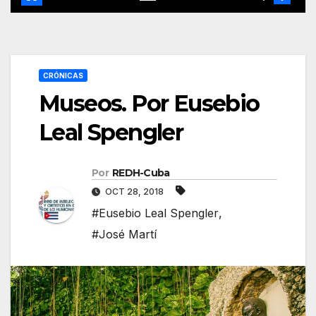
CRÓNICAS
Museos. Por Eusebio
Leal Spengler
Por
REDH-Cuba
OCT 28, 2018
#Eusebio Leal Spengler
,
#José Martí