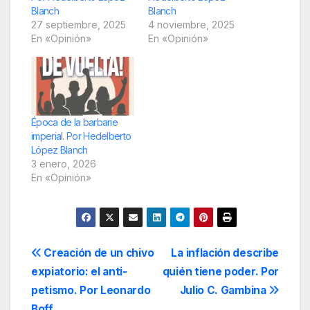
Blanch
Blanch
27 septiembre, 2025
4 noviembre, 2025
En «Opinión»
En «Opinión»
Época de la barbarie
imperial. Por Hedelberto
López Blanch
3 enero, 2026
En «Opinión»
Navegación
Creación de un chivo
La inflación describe
expiatorio: el anti-
quién tiene poder. Por
de
petismo. Por Leonardo
Julio C. Gambina
Boff