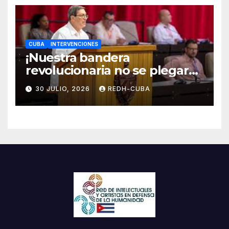
CUBA
INTERVENCIONES
¡Nuestra bandera
revolucionaria no se plegará
jamás! Por Bruno Rodríguez
30 JULIO, 2026
REDH-CUBA
Parrilla