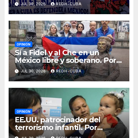
JUL 30, 2026
REDH-CUBA
OPINIÓN
Sí a Fidel y al Che en un
México libre y soberano. Por
Luis Manuel Arce Issac
JUL 30, 2026
REDH-CUBA
OPINIÓN
EE.UU. patrocinador del
terrorismo infantil. Por
Ramón Pedregal Casanova