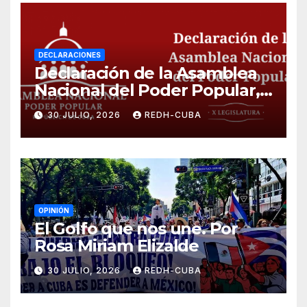
DECLARACIONES
Declaración de la Asamblea
Nacional del Poder Popular,
¡Cesen el cerco energético y
30 JULIO, 2026
REDH-CUBA
el castigo colectivo al pueblo
cubano!
OPINIÓN
El Golfo que nos une. Por
Rosa Miriam Elizalde
30 JULIO, 2026
REDH-CUBA