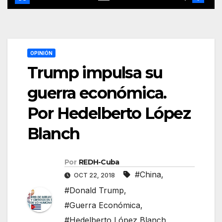
OPINIÓN
Trump impulsa su
guerra económica.
Por Hedelberto López
Blanch
Por
REDH-Cuba
#China
,
OCT 22, 2018
#Donald Trump
,
#Guerra Económica
,
#Hedelberto López Blanch
,