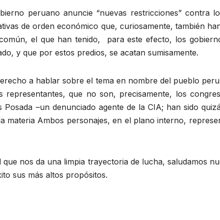
obierno peruano anuncie “nuevas restricciones” contra lo
iativas de orden económico que, curiosamente, también ha
omún, el que han tenido, para este efecto, los gobiern
ado, y que por estos predios, se acatan sumisamente.
 derecho a hablar sobre el tema en nombre del pueblo per
 representantes, que no son, precisamente, los congresis
 Posada –un denunciado agente de la CIA; han sido quizá
 la materia Ambos personajes, en el plano interno, repres
d que nos da una limpia trayectoria de lucha, saludamos n
to sus más altos propósitos.