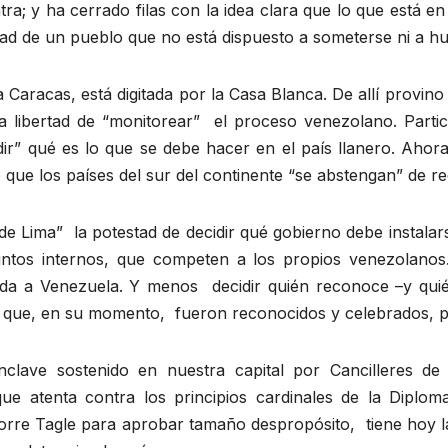
a; y ha cerrado filas con la idea clara que lo que está en 
idad de un pueblo que no está dispuesto a someterse ni a hu
 Caracas, está digitada por la Casa Blanca. De allí provino
ia libertad de “monitorear” el proceso venezolano. Part
dir” qué es lo que se debe hacer en el país llanero. Ahor
ue los países del sur del continente “se abstengan” de r
 de Lima” la potestad de decidir qué gobierno debe instalar
suntos internos, que competen a los propios venezolanos
nada a Venezuela. Y menos decidir quién reconoce –y qui
es que, en su momento, fueron reconocidos y celebrados, p
clave sostenido en nuestra capital por Cancilleres de
ue atenta contra los principios cardinales de la Diplom
orre Tagle para aprobar tamaño despropósito, tiene hoy l