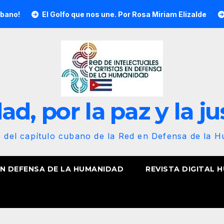
El Golfo que nos une. Por Rosa Miriam Elizalde
¡Nuestra b
d, por la paz y la ju
b del capítulo cubano de la Red en Defensa de la 
EN DEFENSA DE LA HUMANIDAD
REVISTA DIGITAL 