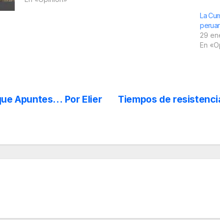
La Cum
peruan
29 en
En «O
que Apuntes… Por Elier
Tiempos de resistencia