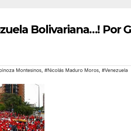
ezuela Bolivariana…! Por 
pìnoza Montesinos
,
#Nicolás Maduro Moros
,
#Venezuela