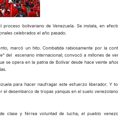
el proceso bolivariano de Venezuela. Se instala, en efec
onales celebrados el año pasado.
to, marcó un hito. Combatida rabiosamente por la contra
e” del escenario internacional; convocó a millones de ve
e se opera en la patria de Bolívar desde hace veinte años
as.
uela para hacer naufragar este esfuerzo liberador. Y tod
ner el desembarco de tropas yanquis en el suelo venezolan
 de clase y férrea voluntad de lucha, el pueblo vene