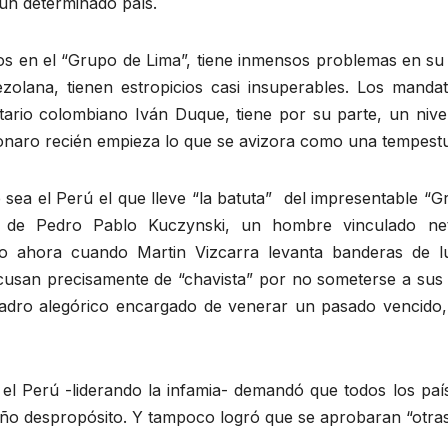
un determinado país.
 en el “Grupo de Lima”, tiene inmensos problemas en su pr
ezolana, tienen estropicios casi insuperables. Los manda
ario colombiano Iván Duque, tiene por su parte, un ni
sonaro recién empieza lo que se avizora como una tempestu
ea el Perú el que lleve “la batuta” del impresentable “G
ia de Pedro Pablo Kuczynski, un hombre vinculado ne
ido ahora cuando Martin Vizcarra levanta banderas de 
cusan precisamente de “chavista” por no someterse a sus av
dro alegórico encargado de venerar un pasado vencido,
, el Perú -liderando la infamia- demandó que todos los pa
año despropósito. Y tampoco logró que se aprobaran “otras