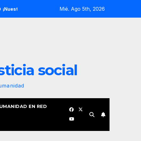
Mié. Ago 5th, 2026
andera revolucionaria no se plegará jamás! Por Bruno Rodríguez
sticia social
Humanidad
HUMANIDAD EN RED