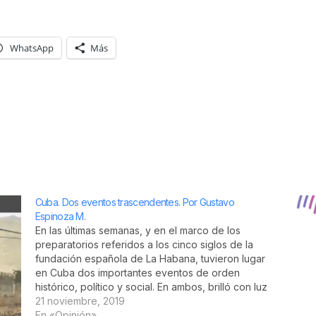
WhatsApp
Más
Cuba. Dos eventos trascendentes. Por Gustavo
Espinoza M.
En las últimas semanas, y en el marco de los
preparatorios referidos a los cinco siglos de la
fundación española de La Habana, tuvieron lugar
en Cuba dos importantes eventos de orden
histórico, político y social. En ambos, brilló con luz
propia el mensaje que dejara Fidel en torno a…
21 noviembre, 2019
En «Opinión»