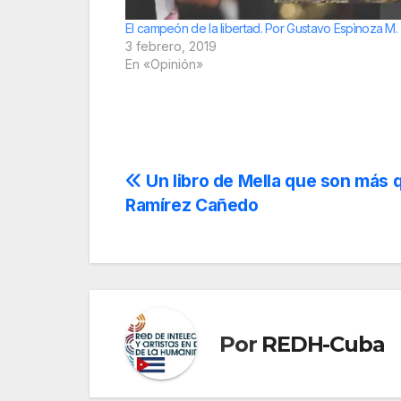
El campeón de la libertad. Por Gustavo Espìnoza M.
3 febrero, 2019
En «Opinión»
Navegación
Un libro de Mella que son más 
Ramírez Cañedo
de
entradas
Por
REDH-Cuba