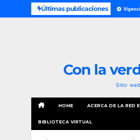
Saltar
Últimas publicaciones
Vigenci
al
contenido
Con la verda
Sitio we
HOME
ACERCA DE LA RED 
BIBLIOTECA VIRTUAL