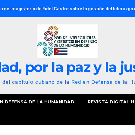
a del magisterio de Fidel Castro sobre la gestión del liderazgo
d, por la paz y la ju
b del capítulo cubano de la Red en Defensa de la 
EN DEFENSA DE LA HUMANIDAD
REVISTA DIGITAL 