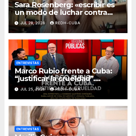
Sara Rosenberg: «escribir es
un modo de luchar contra
todo intento de
JUL 28, 2026
REDH-CUBA
deshumanización»
ENTREVISTAS
Marco Rubio frente a Cuba:
“justificar la crueldad”.
Entrevista de Jenaro Villamil
JUL 25, 2026
REDH-CUBA
a Eugenio Martínez y Johana
Tablada
ENTREVISTAS