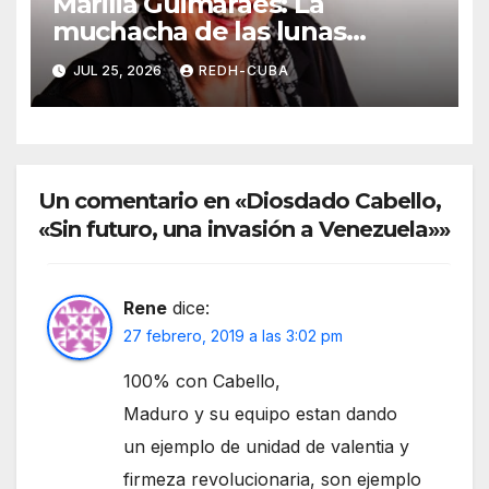
Marilia Guimaraes: La
muchacha de las lunas
redondas entre Cuba y Brasil.
JUL 25, 2026
REDH-CUBA
Por Maribel Acosta Damas
Un comentario en «Diosdado Cabello,
«Sin futuro, una invasión a Venezuela»»
Rene
dice:
27 febrero, 2019 a las 3:02 pm
100% con Cabello,
Maduro y su equipo estan dando
un ejemplo de unidad de valentia y
firmeza revolucionaria, son ejemplo