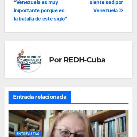
“Venezuela es muy
siente sed por
Moncada es el
de
canciller de la
importante porque es
Venezuela
República Bolivariana
entradas
la batalla de este siglo”
de Venezuela. El…
Por
REDH-Cuba
Entrada relacionada
ENTREVISTAS