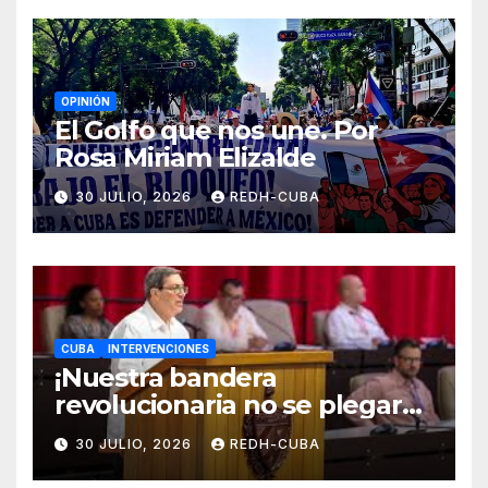
OPINIÓN
El Golfo que nos une. Por
Rosa Miriam Elizalde
30 JULIO, 2026
REDH-CUBA
CUBA
INTERVENCIONES
¡Nuestra bandera
revolucionaria no se plegará
jamás! Por Bruno Rodríguez
30 JULIO, 2026
REDH-CUBA
Parrilla