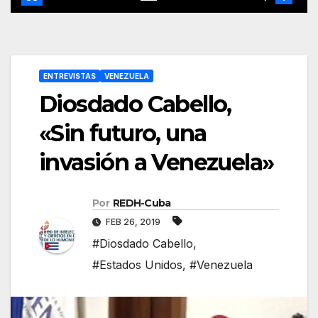
ENTREVISTAS
VENEZUELA
Diosdado Cabello,
«Sin futuro, una
invasión a Venezuela»
Por
REDH-Cuba
FEB 26, 2019
#Diosdado Cabello
,
#Estados Unidos
,
#Venezuela