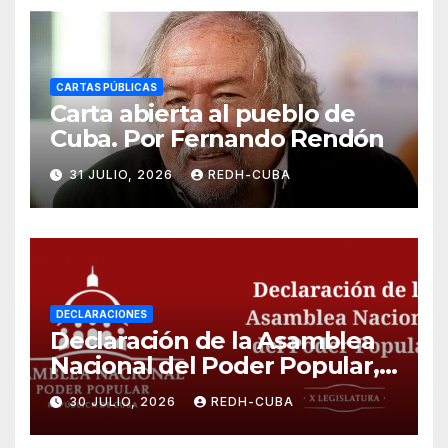
CARTAS PÚBLICAS
Carta abierta al pueblo de
Cuba. Por Fernando Rendón
31 JULIO, 2026
REDH-CUBA
DECLARACIONES
Declaración de la Asamblea
Nacional del Poder Popular,
¡Cesen el cerco energético y
30 JULIO, 2026
REDH-CUBA
el castigo colectivo al pueblo
cubano!