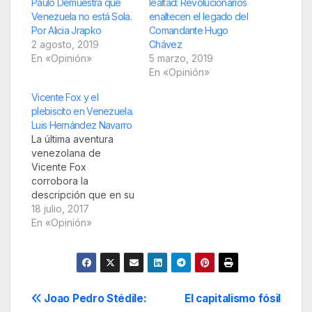
Paulo Demuestra que
lealtad: Revolucionarios
Venezuela no está Sola.
enaltecen el legado del
Por Alicia Jrapko
Comandante Hugo
2 agosto, 2019
Chávez
En «Opinión»
5 marzo, 2019
En «Opinión»
Vicente Fox y el
plebiscito en Venezuela.
Luis Hernández Navarro
La última aventura
venezolana de
Vicente Fox
corrobora la
descripción que en su
momento hizo sobre
18 julio, 2017
él el presidente Hugo
En «Opinión»
Chávez: es el
cachorro del imperio.
Y, también –habría
que añadir– de Los
Pinos. Fuente: La
Navegación
Joao Pedro Stédile:
El capitalismo fósil
Jornada Samuel