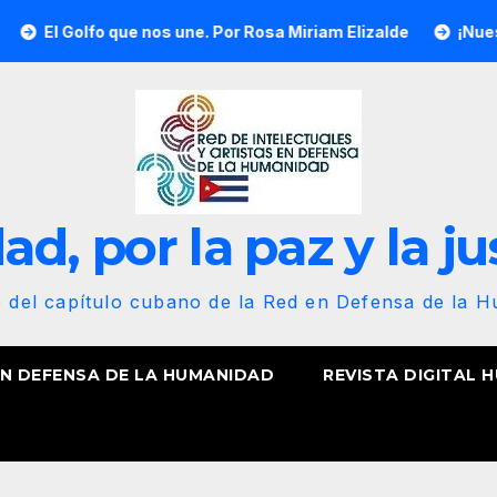
fo que nos une. Por Rosa Miriam Elizalde
¡Nuestra bandera
d, por la paz y la ju
b del capítulo cubano de la Red en Defensa de la 
EN DEFENSA DE LA HUMANIDAD
REVISTA DIGITAL 