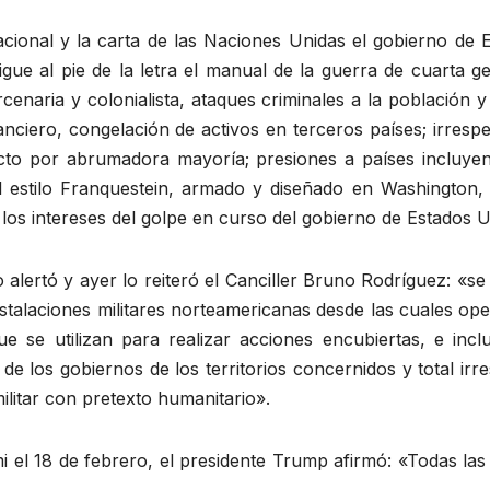
acional y la carta de las Naciones Unidas el gobierno d
gue al pie de la letra el manual de la guerra de cuarta g
cenaria y colonialista, ataques criminales a la población y
anciero, congelación de activos en terceros países; irresp
ecto por abrumadora mayoría; presiones a países incluye
l estilo Franquestein, armado y diseñado en Washington,
 los intereses del golpe en curso del gobierno de Estados U
alertó y ayer lo reiteró el Canciller Bruno Rodríguez: «s
instalaciones militares norteamericanas desde las cuales o
ue se utilizan para realizar acciones encubiertas, e inc
de los gobiernos de los territorios concernidos y total irr
ilitar con pretexto humanitario».
 el 18 de febrero, el presidente Trump afirmó: «Todas las