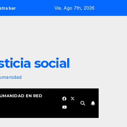
Vie. Ago 7th, 2026
 revolucionaria no se plegará jamás! Por Bruno Rodríguez Parri
sticia social
Humanidad
HUMANIDAD EN RED