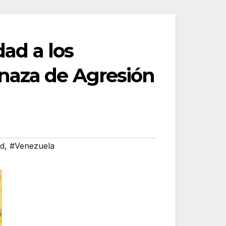
dad a los
naza de Agresión
ad
,
#Venezuela