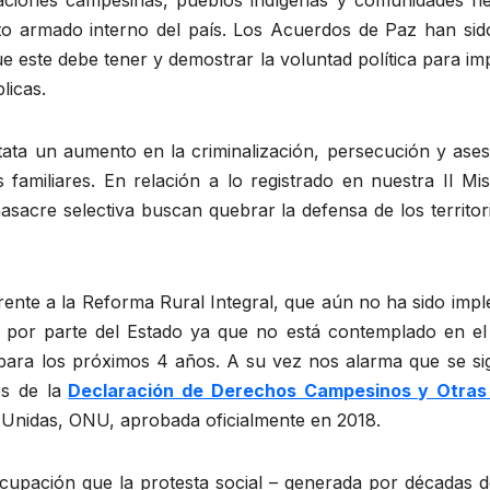
iones campesinas, pueblos indígenas y comunidades neg
licto armado interno del país. Los Acuerdos de Paz han s
este debe tener y demostrar la voluntad política para imp
blicas.
ata un aumento en la criminalización, persecución y asesin
amiliares. En relación a lo registrado en nuestra II Mi
masacre selectiva buscan quebrar la defensa de los territo
rente a la Reforma Rural Integral, que aún no ha sido imp
o por parte del Estado ya que no está contemplado en el 
a para los próximos 4 años. A su vez nos alarma que se 
s de la
Declaración de Derechos Campesinos y Otras
 Unidas, ONU, aprobada oficialmente en 2018.
pación que la protesta social – generada por décadas de