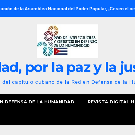
a Asamblea Nacional del Poder Popular, ¡Cesen el cerco energét
d, por la paz y la ju
b del capítulo cubano de la Red en Defensa de la 
EN DEFENSA DE LA HUMANIDAD
REVISTA DIGITAL 