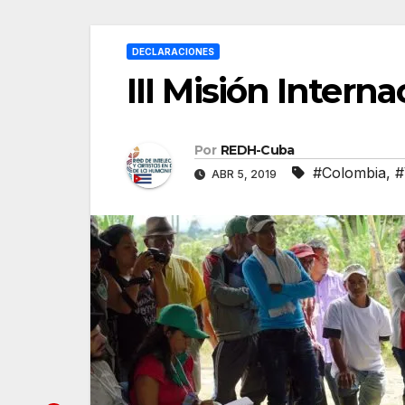
DECLARACIONES
III Misión Inter
Por
REDH-Cuba
#Colombia
,
#
ABR 5, 2019