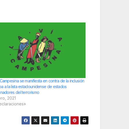
 Campesina se manifiesta en contra de la inclusión
a a la lista estadounidense de estados
inadores del terrorismo
ero, 2021
eclaraciones»