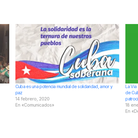
Cuba es una potencia mundial de solidaridad, amor y
La Via
paz
de Cub
14 febrero, 2020
patroc
En «Comunicados»
18 en
En «D