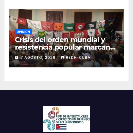
OPINIÓN
Crisis del orden mundial y
resistencia popular marcan
el inicio de la IV Asamblea
7 AGOSTO, 2026
REDH-CUBA
Continental de ALBA
Movimientos en Cuba