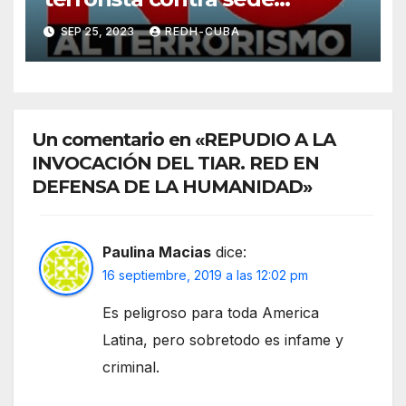
diplomática cubana en
SEP 25, 2023
REDH-CUBA
Washington
Un comentario en «REPUDIO A LA
INVOCACIÓN DEL TIAR. RED EN
DEFENSA DE LA HUMANIDAD»
Paulina Macias
dice:
16 septiembre, 2019 a las 12:02 pm
Es peligroso para toda America
Latina, pero sobretodo es infame y
criminal.