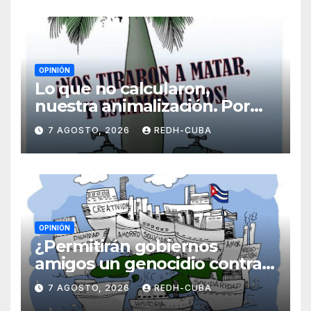
OPINIÓN
Lo que no calcularon,
nuestra animalización. Por
Laidi Fernández de Juan
7 AGOSTO, 2026
REDH-CUBA
OPINIÓN
¿Permitirán gobiernos
amigos un genocidio contra
Cuba? Por Hedelberto López
7 AGOSTO, 2026
REDH-CUBA
Blanch