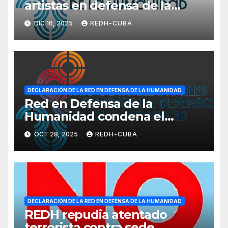
artistas en defensa de la
humanidad rechaza grosera
DIC 16, 2025
REDH-CUBA
amenaza de bloqueo
petrolero total con Venezuela
DECLARACIÓN DE LA RED EN DEFENSA DE LA HUMANIDAD
Red en Defensa de la
Humanidad condena el
inhumano bloqueo de los
OCT 28, 2025
REDH-CUBA
Estados Unidos contra #Cuba
DECLARACIÓN DE LA RED EN DEFENSA DE LA HUMANIDAD
REDH repudia atentado
terrorista contra sede