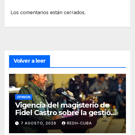
Los comentarios están cerrados.
Volver a leer
OPINIÓN
Vigencia del magisterio de
Fidel Castro sobre la gestión
del liderazgo revolucionario.
7 AGOSTO, 2026
REDH-CUBA
Por Jorge Luís Guach Estévez