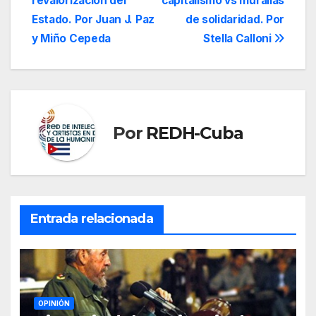
revalorización del
capitalismo vs murallas
de
Estado. Por Juan J. Paz
de solidaridad. Por
entradas
y Miño Cepeda
Stella Calloni
Por
REDH-Cuba
Entrada relacionada
OPINIÓN