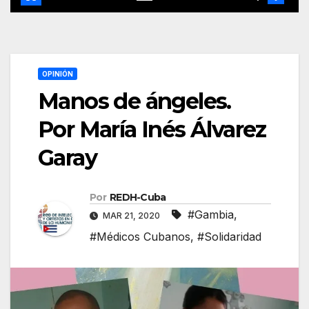
OPINIÓN
Manos de ángeles.
Por María Inés Álvarez
Garay
Por
REDH-Cuba
#Gambia
,
MAR 21, 2020
#Médicos Cubanos
,
#Solidaridad