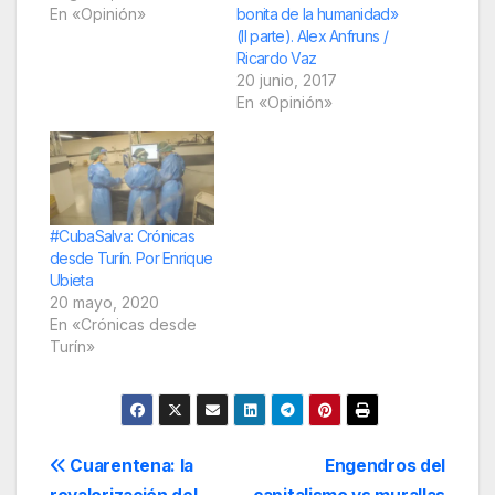
En «Opinión»
bonita de la humanidad»
(II parte). Alex Anfruns /
Ricardo Vaz
20 junio, 2017
En «Opinión»
#CubaSalva: Crónicas
desde Turín. Por Enrique
Ubieta
20 mayo, 2020
En «Crónicas desde
Turín»
Navegación
Cuarentena: la
Engendros del