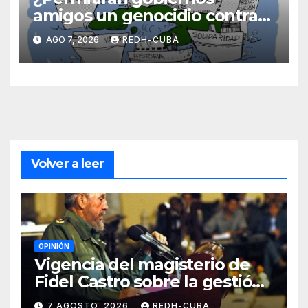
amigos un genocidio contra
Cuba? Por Hedelberto López
AGO 7, 2026
REDH-CUBA
Blanch
Volver a leer
OPINIÓN
Vigencia del magisterio de
Fidel Castro sobre la gestión
del liderazgo revolucionario.
7 AGOSTO, 2026
REDH-CUBA