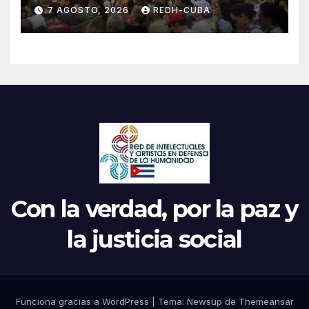
el inicio de la IV Asamblea
7 AGOSTO, 2026
REDH-CUBA
Continental de ALBA
Movimientos en Cuba
Con la verdad, por la paz y
la justicia social
Funciona gracias a WordPress
|
Tema: Newsup de
Themeansar