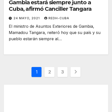
Gambia estará siempre junto a
Cuba, afirmó Canciller Tangara
24 MAYO, 2021
REDH-CUBA
El ministro de Asuntos Exteriores de Gambia,
Mamadou Tangara, reiteró hoy que su país y su
pueblo estarán siempre al…
Paginación
1
2
3
de
entradas