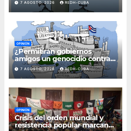
7 AGOSTO, 2026
REDH-CUBA
OPINIÓN
¿Permitirán gobiernos
amigos un genocidio contra
Cuba? Por Hedelberto López
7 AGOSTO, 2026
REDH-CUBA
Blanch
OPINIÓN
Crisis del orden mundial y
resistencia popular marcan