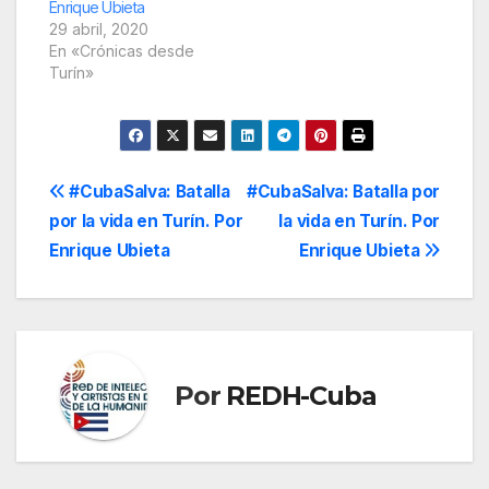
Enrique Ubieta
29 abril, 2020
En «Crónicas desde
Turín»
Navegación
#CubaSalva: Batalla
#CubaSalva: Batalla por
por la vida en Turín. Por
la vida en Turín. Por
de
Enrique Ubieta
Enrique Ubieta
entradas
Por
REDH-Cuba