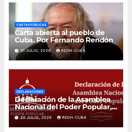
CARTAS PÚBLICAS
Carta abierta al pueblo de
Cuba. Por Fernando Rendón
31 JULIO, 2026
REDH-CUBA
DECLARACIONES
Declaración de la Asamblea
Nacional del Poder Popular,
¡Cesen el cerco energético y
30 JULIO, 2026
REDH-CUBA
el castigo colectivo al pueblo
cubano!