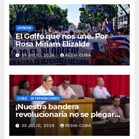
OPINIÓN
El Golfo que nos une. Por
Rosa Miriam Elizalde
30 JULIO, 2026
REDH-CUBA
CUBA
INTERVENCIONES
¡Nuestra bandera
revolucionaria no se plegará
jamás! Por Bruno Rodríguez
30 JULIO, 2026
REDH-CUBA
Parrilla