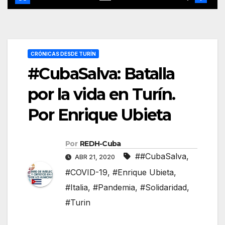
CRÓNICAS DESDE TURÍN
#CubaSalva: Batalla
por la vida en Turín.
Por Enrique Ubieta
Por
REDH-Cuba
##CubaSalva
,
ABR 21, 2020
#COVID-19
,
#Enrique Ubieta
,
#Italia
,
#Pandemia
,
#Solidaridad
,
#Turin