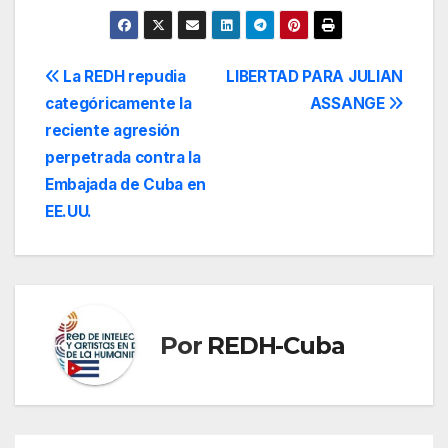
Navegación
La REDH repudia
LIBERTAD PARA JULIAN
categóricamente la
ASSANGE
de
reciente agresión
entradas
perpetrada contra la
Embajada de Cuba en
EE.UU.
Por
REDH-Cuba