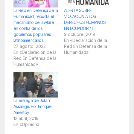
La Red en Defensa de la
ALERTA SOBRE
Humanidad, repudia el
VIOLACION A LOS
mecanismo de lawfare
DERECHOS HUMANOS
en contra de los
EN ECUADOR / II
gobiernos populares
9 octubre, 2019
latinoamericanos
En «Declaración de la
27 agosto, 2022
Red En Defensa de la
En «Declaración de la
Humanidad»
Red En Defensa de la
Humanidad»
La entrega de Julian
Assange. Por Enrique
Amestoy
12 abril, 2019
En «Opinión»