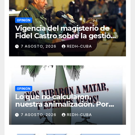
OPINIÓN
Vigencia del magisterio de
Fidel Castro sobre la gestión
del liderazgo revolucionario.
7 AGOSTO, 2026
REDH-CUBA
Por Jorge Luís Guach Estévez
OPINIÓN
Lo que no calcularon,
nuestra animalización. Por
Laidi Fernández de Juan
7 AGOSTO, 2026
REDH-CUBA