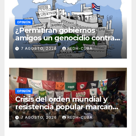
OPINIÓN
¿Permitirán gobiernos
amigos un genocidio contra
Cuba? Por Hedelberto López
7 AGOSTO, 2026
REDH-CUBA
Blanch
OPINIÓN
Crisis del orden mundial y
resistencia popular marcan
el inicio de la IV Asamblea
7 AGOSTO, 2026
REDH-CUBA
Continental de ALBA
Movimientos en Cuba