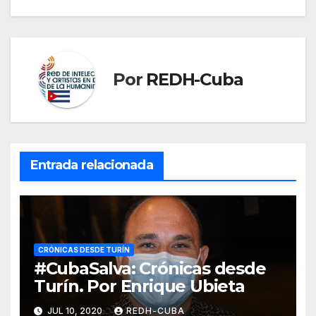
entradas
Por
REDH-Cuba
Entrada relacionada
CRÓNICAS DESDE TURÍN
#CubaSalva: Crónicas desde
Turín. Por Enrique Ubieta
JUL 10, 2020
REDH-CUBA