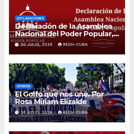
DECLARACIONES
Declaración de la Asamblea
Nacional del Poder Popular,
¡Cesen el cerco energético y
30 JULIO, 2026
REDH-CUBA
el castigo colectivo al pueblo
cubano!
OPINIÓN
El Golfo que nos une. Por
Rosa Miriam Elizalde
30 JULIO, 2026
REDH-CUBA