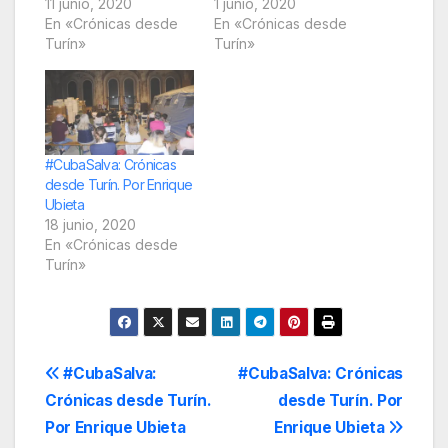
11 junio, 2020
1 junio, 2020
En «Crónicas desde
En «Crónicas desde
Turín»
Turín»
#CubaSalva: Crónicas
desde Turín. Por Enrique
Ubieta
18 junio, 2020
En «Crónicas desde
Turín»
Navegación
#CubaSalva:
#CubaSalva: Crónicas
Crónicas desde Turín.
desde Turín. Por
de
Por Enrique Ubieta
Enrique Ubieta