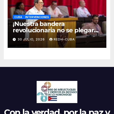
CUBA
INTERVENCIONES
¡Nuestra bandera
revolucionaria no se plegará
jamás! Por Bruno Rodríguez
30 JULIO, 2026
REDH-CUBA
Parrilla
Con la verdad, por la paz y