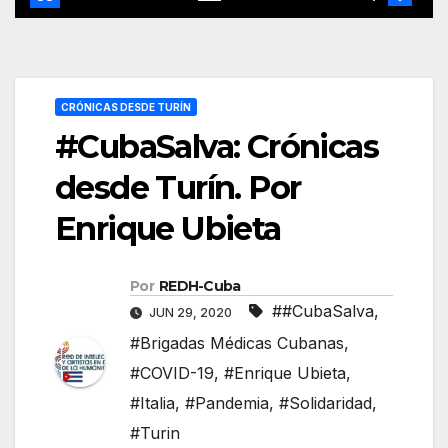
CRÓNICAS DESDE TURÍN
#CubaSalva: Crónicas
desde Turín. Por
Enrique Ubieta
Por
REDH-Cuba
##CubaSalva
,
JUN 29, 2020
#Brigadas Médicas Cubanas
,
#COVID-19
,
#Enrique Ubieta
,
#Italia
,
#Pandemia
,
#Solidaridad
,
#Turin